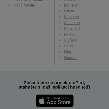
Nova Mobile
Irákleion
Lárisa
Kallithéa
Acharnés
Kalamariá
Níkaia
Glyfáda
Vólos
Ílion
Ilioúpoli
Zúčastněte se projektu nPerf,
stáhněte si naši aplikaci hned teď!