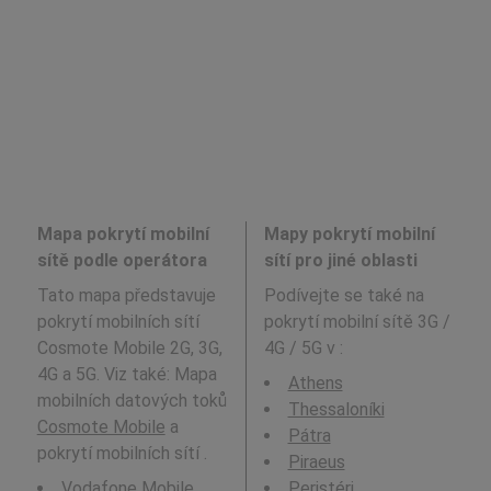
Mapa pokrytí mobilní
Mapy pokrytí mobilní
sítě podle operátora
sítí pro jiné oblasti
Tato mapa představuje
Podívejte se také na
pokrytí mobilních sítí
pokrytí mobilní sítě 3G /
Cosmote Mobile 2G, 3G,
4G / 5G v
:
4G a 5G. Viz také: Mapa
Athens
mobilních datových toků
Thessaloníki
Cosmote Mobile
a
Pátra
pokrytí mobilních sítí .
Piraeus
Vodafone Mobile
Peristéri