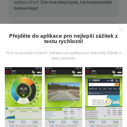
aplikaci nPerf.
Čím více údajů bude, tím komplexnější
budou mapy!
Přejděte do aplikace pro nejlepší zážitek z
testu rychlosti!
Jak probíhá aktualizace?
Proč se spokojit s méně? Získejte naši aplikaci pro dokonalý zážitek z
testu rychlosti!
Mapy pokrytí sítě jsou každou hodinu automaticky
aktualizovány robotem. Rychlostní mapy jsou
aktualizovány každých 15 minut
. Data jsou
zobrazena po dobu dvou let. Po dvou letech jsou
nejstarší data z map odstraňována jednou měsíčně.