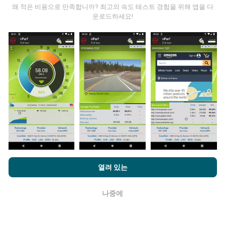
업데이트는 어떻게 이루어지나요?
왜 적은 비용으로 만족합니까? 최고의 속도 테스트 경험을 위해 앱을 다
운로드하세요!
네트워크 범위 지도는 1 시간마다 봇에 의해 자동으로 업
데이트됩니다. 스피드 지도는
15 분마다 업데이트
됩니다.
데이터는 2년 동안 표시됩니다. 2년 후, 가장 오래된 데이
터는 한 달에 한 번씩 지도에서 제거됩니다.
얼마나 신뢰할 수 있고 정확합니까?
테스트는 사용자 장치에서 수행됩니다. 지리적 위치 정확
nPerf.com을 탐색하면 귀하는
개인 정보 및 쿠키 사용 정책
및 저희
열려 있는
도는 테스트시 GPS 신호의 수신 품질에 따라 다릅니다. 적
의 nPerf 테스트
최종 사용자 라이센스 계약
에 동의할 수 있습니다.
용 범위 데이터의 경우 최대 지리적 위치
정밀도 50 미터
로만 테스트를 유지합니다. 다운로드 비트전송률의 경우
나중에
확인
임계 값은 최대 200 미터까지 올라갑니다.