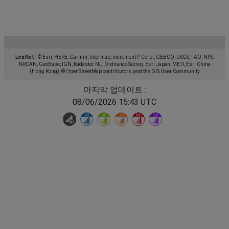
Leaflet
|
© Esri, HERE, Garmin, Intermap, increment P Corp., GEBCO, USGS, FAO, NPS,
NRCAN, GeoBase, IGN, Kadaster NL, Ordnance Survey, Esri Japan, METI, Esri China
(Hong Kong), © OpenStreetMap contributors, and the GIS User Community
마지막 업데이트 :
08/06/2026 15:43 UTC