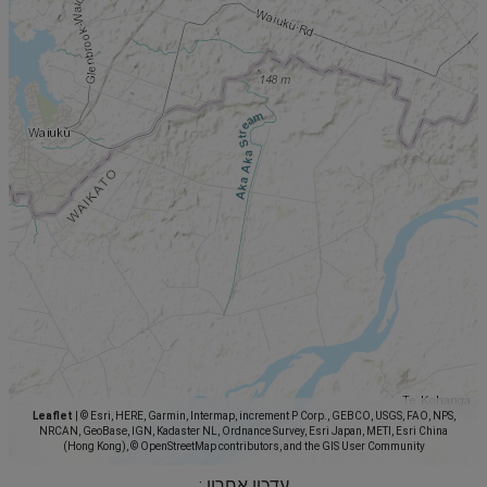
Leaflet
|
© Esri, HERE, Garmin, Intermap, increment P Corp., GEBCO, USGS, FAO, NPS,
NRCAN, GeoBase, IGN, Kadaster NL, Ordnance Survey, Esri Japan, METI, Esri China
(Hong Kong), © OpenStreetMap contributors, and the GIS User Community
עדכון אחרון :