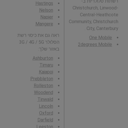
רשתות סלולריות ב-
Hastings
Christchurch, Linwood-
Nelson
Central-Heathcote
Napier
Community, Christchurch
Mangere
City, Canterbury .
ראה גם את כיסוי רשת
One Mobile
הסלולר 3G / 4G / 5G
2degrees Mobile
באזור שלך:
Ashburton
Timaru
Kaiapoi
Prebbleton
Rolleston
Woodend
Tinwald
Lincoln
Oxford
Darfield
Leeston