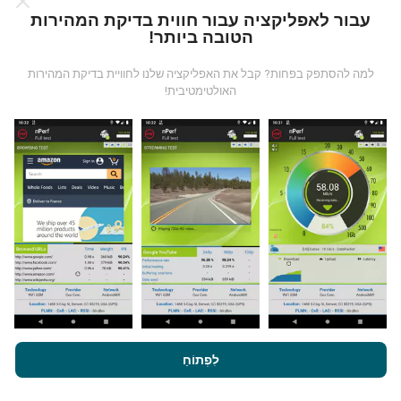
כיצד מפות nPerf עובדות?
עבור לאפליקציה עבור חווית בדיקת המהירות
הטובה ביותר!
למה להסתפק בפחות? קבל את האפליקציה שלנו לחוויית בדיקת המהירות
האולטימטיבית!
מאיפה הנתונים מגיעים?
הנתונים נאספים מבדיקות שבוצעו על ידי המשתמשים
באפליקציית nPerf. בדיקות אלו נערכו בתנאים אמיתיים,
ישירות בשטח. אם גם אתם רוצים להיות מעורבים, כל
שעליכם לעשות הוא להוריד את אפליקציית nPerf
לסמארטפון.
ככל שיש יותר נתונים כך המפות יהיו מקיפות
יותר!
על ידי גלישה ב- nPerf.com, אתה מסכים ל
מדיניות השימוש בנושא
פרטיות ועוגיות
כמו גם למבחן nPerf שלנו
הסכם רישיון למשתמש קצה
לִפְתוֹחַ
.