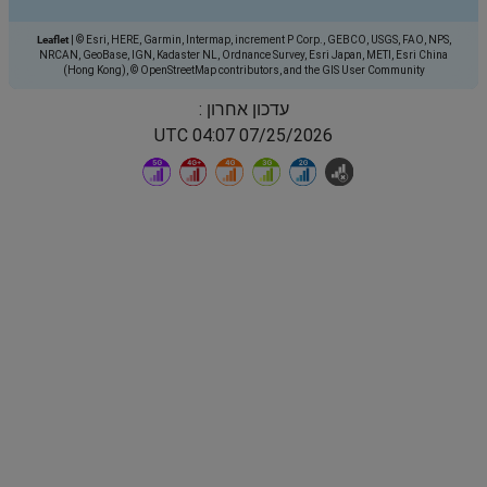
Leaflet
|
© Esri, HERE, Garmin, Intermap, increment P Corp., GEBCO, USGS, FAO, NPS,
NRCAN, GeoBase, IGN, Kadaster NL, Ordnance Survey, Esri Japan, METI, Esri China
(Hong Kong), © OpenStreetMap contributors, and the GIS User Community
עדכון אחרון :
07/25/2026 04:07 UTC