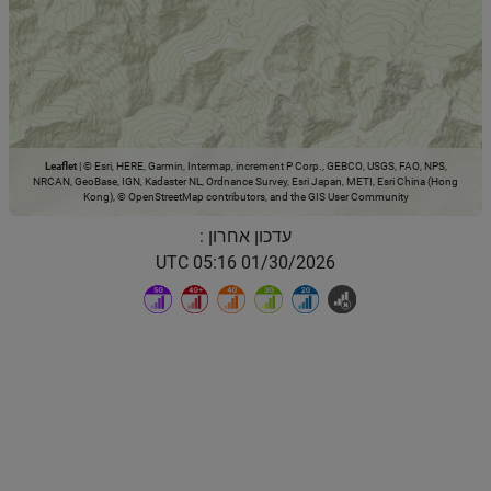
Leaflet
|
© Esri, HERE, Garmin, Intermap, increment P Corp., GEBCO, USGS, FAO, NPS,
NRCAN, GeoBase, IGN, Kadaster NL, Ordnance Survey, Esri Japan, METI, Esri China (Hong
Kong), © OpenStreetMap contributors, and the GIS User Community
עדכון אחרון :
01/30/2026 05:16 UTC