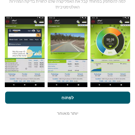
למה להסתפק בפחות? קבל את האפליקציה שלנו לחוויית בדיקת המהירות
האולטימטיבית!
כיצד מתבצעים עדכונים?
מפות כיסוי רשת מתעדכנות אוטומטית על ידי בוט כל שעה.
מפות מהירות הן
מתעדכנות כל 15 דקות
. הנתונים מוצגים
במשך שנתיים. לאחר שנתיים, הנתונים העתיקים ביותר
מוסרים מהמפות פעם בחודש.
על ידי גלישה ב- nPerf.com, אתה מסכים ל
מדיניות השימוש בנושא
לִפְתוֹחַ
כמה זה אמין ומדויק?
פרטיות ועוגיות
כמו גם למבחן nPerf שלנו
הסכם רישיון למשתמש קצה
.
בדיקות נערכות במכשירי המשתמשים. דיוק מיקום גיאוגרפי
יותר מאוחר
OK
תלוי באיכות הקליטה של אות ה- GPS בזמן הבדיקה. לנתוני
הכיסוי, אנו שומרים רק על בדיקות עם מיקום גיאוגרפי
בדיוק
של 50 מטר
. לקצב הורדה, סף זה עולה עד 200 מטר.