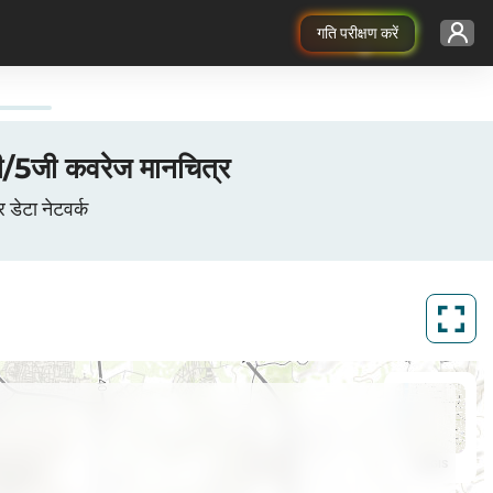
गति परीक्षण करें
נפת רחובות, מחוז ה में 3जी/4जी/5जी कवरेज मानचित्र
ं सेलुलर डेटा नेटवर्क
ArcGIS