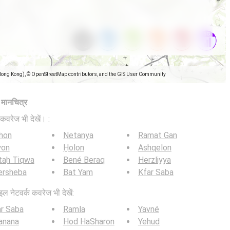
Hong Kong), © OpenStreetMap contributors, and the GIS User Community
ज मानचित्र
कवरेज भी देखें। :
hon
Netanya
Ramat Gan
yon
H̱olon
Ashqelon
taẖ Tiqwa
Bené Beraq
Herzliyya
ersheba
Bat Yam
Kfar Saba
इल नेटवर्क कवरेज भी देखें:
r Saba
Ramla
Yavné
anana
Hod HaSharon
Yehud