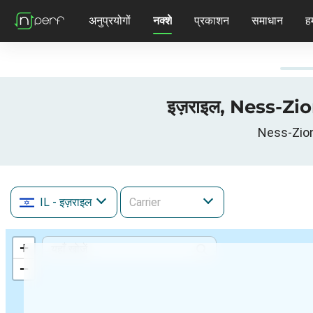
अनुप्रयोगों
नक्शे
प्रकाशन
समाधान
हम
IL
- इज़राइल
+
−