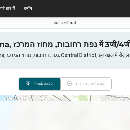
ारे बारे में
ब्लॉग
मापन प्रगति पर है
इज़राइल, Ness-Ziona, מרכז
Ness-Ziona, נפת רחובות, מחוז המרכז, Central District, इज़राइल मे
नेटवर्क कवरेज
बिटरेट डाउनलोड करें