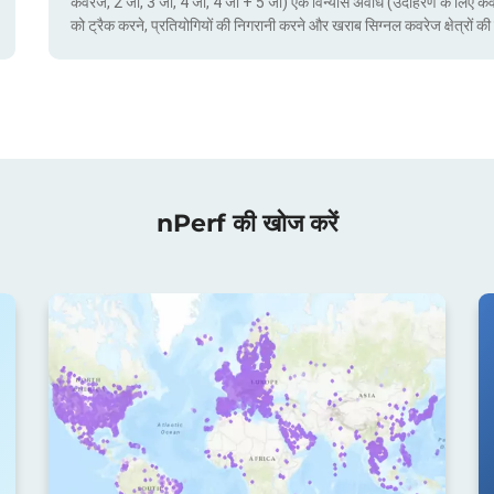
कवरेज, 2 जी, 3 जी, 4 जी, 4 जी + 5 जी) एक विन्यास अवधि (उदाहरण के लिए क
को ट्रैक करने, प्रतियोगियों की निगरानी करने और खराब सिग्नल कवरेज क्षेत्रो
nPerf की खोज करें