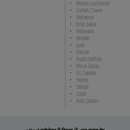
Rishon LeẔiyyon
Petaẖ Tiqwa
Netanya
Kfar Saba
Ra'anana
Modiin
Lod
Ramla
Rosh Ha‘Ayin
Ness Ziona
Eṭ Ṭaiyiba
Yavné
Yehud
Tirah
Kafr Qāsim