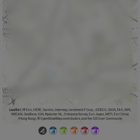
Leaflet
|
© Esri, HERE, Garmin, Intermap, increment P Corp., GEBCO, USGS, FAO, NPS,
NRCAN, GeoBase, IGN, Kadaster NL, Ordnance Survey, Esri Japan, METI, Esri China
(Hong Kong), © OpenStreetMap contributors, and the GIS User Community