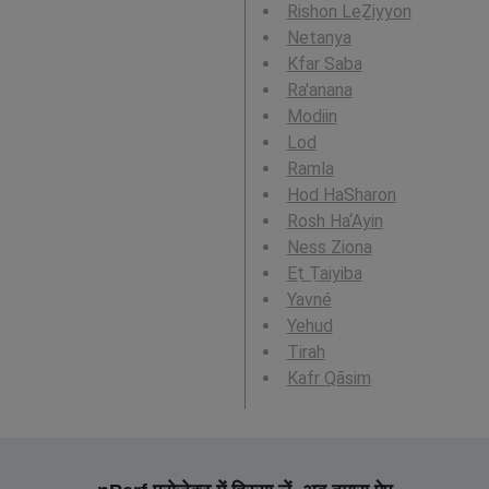
Rishon LeẔiyyon
Netanya
Kfar Saba
Ra'anana
Modiin
Lod
Ramla
Hod HaSharon
Rosh Ha‘Ayin
Ness Ziona
Eṭ Ṭaiyiba
Yavné
Yehud
Tirah
Kafr Qāsim