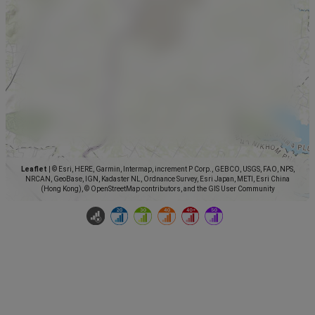
Leaflet
|
© Esri, HERE, Garmin, Intermap, increment P Corp., GEBCO, USGS, FAO, NPS,
NRCAN, GeoBase, IGN, Kadaster NL, Ordnance Survey, Esri Japan, METI, Esri China
(Hong Kong), © OpenStreetMap contributors, and the GIS User Community