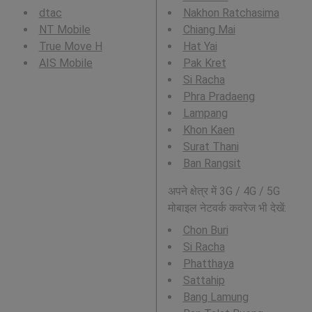
dtac
Nakhon Ratchasima
NT Mobile
Chiang Mai
True Move H
Hat Yai
AIS Mobile
Pak Kret
Si Racha
Phra Pradaeng
Lampang
Khon Kaen
Surat Thani
Ban Rangsit
अपने क्षेत्र में 3G / 4G / 5G
मोबाइल नेटवर्क कवरेज भी देखें:
Chon Buri
Si Racha
Phatthaya
Sattahip
Bang Lamung