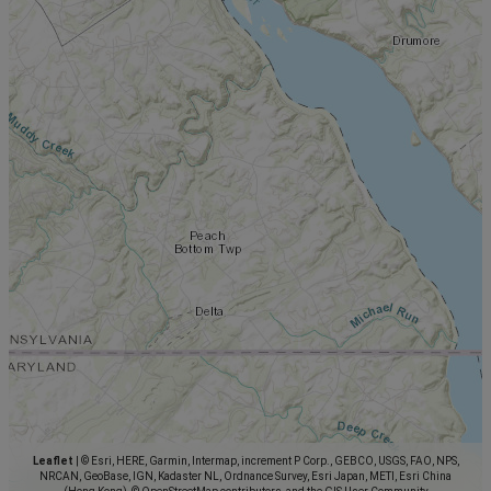
Leaflet
|
© Esri, HERE, Garmin, Intermap, increment P Corp., GEBCO, USGS, FAO, NPS,
NRCAN, GeoBase, IGN, Kadaster NL, Ordnance Survey, Esri Japan, METI, Esri China