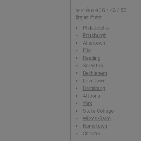
अपने क्षेत्र में 3G / 4G / 5G
बिट दर भी देखें:
Philadelphia
Pittsburgh
Allentown
Erie
Reading
Scranton
Bethlehem
Levittown
Harrisburg
Altoona
York
State College
Wilkes-Barre
Norristown
Chester