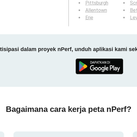
Pittsburgh
Sc
Allentown
Be
Erie
Le
tisipasi dalam proyek nPerf, unduh aplikasi kami se
Bagaimana cara kerja peta nPerf?