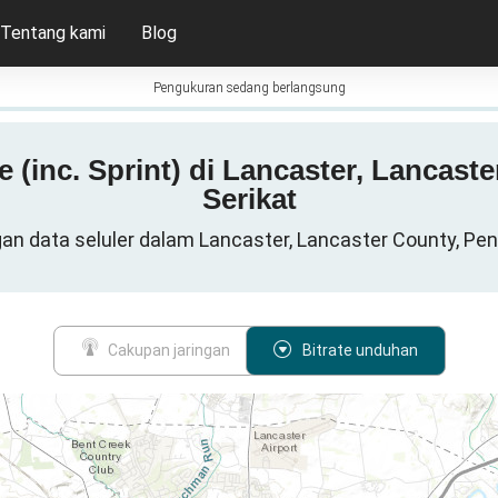
Tentang kami
Blog
Pengukuran sedang berlangsung
le (inc. Sprint) di Lancaster, Lancas
Serikat
ingan data seluler dalam Lancaster, Lancaster County, Pe
Cakupan jaringan
Bitrate unduhan