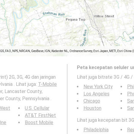
SGS, FAO, NPS, NRCAN, GeoBase, IGN, Kadaster NL, Ordnance Survey, Esri Japan, METI, Esri China 
Peta kecepatan seluler u
int) 2G, 3G, 4G dan jaringan
Lihat juga bitrate 3G / 4G /
vania . Lihat juga:
T-Mobile
New York City
Phi
er, Lancaster County,
Los Angeles
Ph
er County, Pennsylvania .
Chicago
San
 West
U.S. Cellular
Houston
Sa
AT&T FirstNet
Lihat juga kecepatan bit 3G
 One
Boost Mobile
Philadelphia
Re