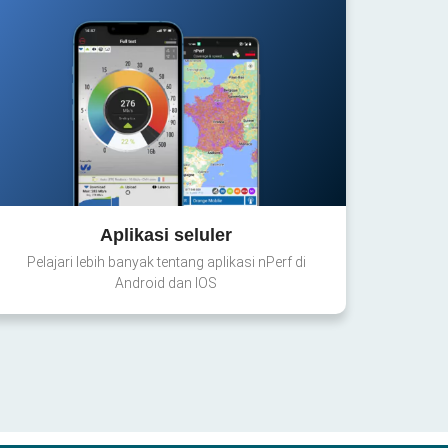
Aplikasi seluler
Pelajari lebih banyak tentang aplikasi nPerf di
Android dan IOS