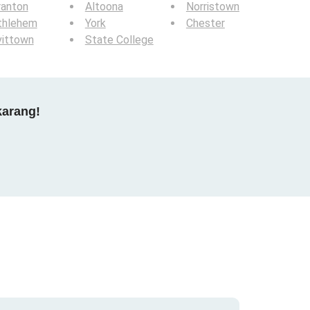
ranton
Altoona
Norristown
thlehem
York
Chester
vittown
State College
karang!