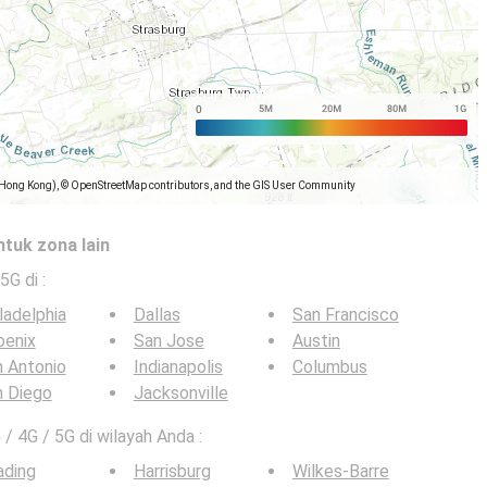
(Hong Kong), © OpenStreetMap contributors, and the GIS User Community
ntuk zona lain
 5G di
:
ladelphia
Dallas
San Francisco
oenix
San Jose
Austin
 Antonio
Indianapolis
Columbus
n Diego
Jacksonville
 / 4G / 5G di wilayah Anda :
ading
Harrisburg
Wilkes-Barre