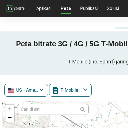
Aplikasi
Peta
Publikasi
Solusi
Peta bitrate 3G / 4G / 5G T-Mobi
T-Mobile (inc. Sprint) jar
US
- Amerika Serikat
T-Mobile (inc. Sprint)
+
−