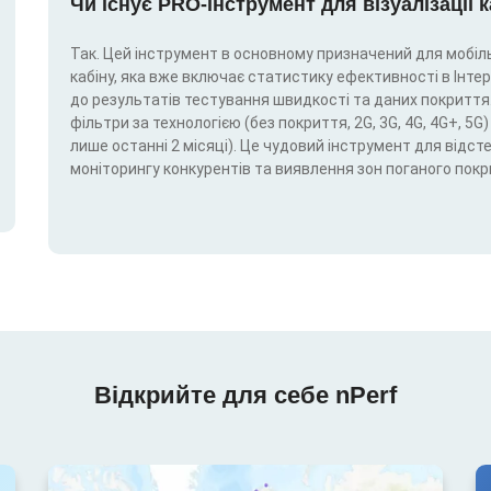
Чи існує PRO-інструмент для візуалізації 
Так. Цей інструмент в основному призначений для мобіль
кабіну, яка вже включає статистику ефективності в Інтерн
до результатів тестування швидкості та даних покриття.
фільтри за технологією (без покриття, 2G, 3G, 4G, 4G+, 
лише останні 2 місяці). Це чудовий інструмент для відс
моніторингу конкурентів та виявлення зон поганого покр
Відкрийте для себе nPerf