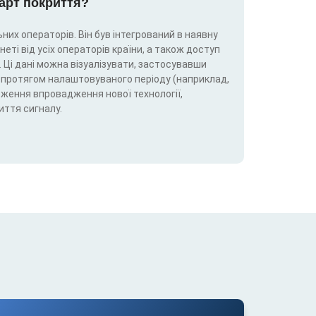
карт покриття?
них операторів. Він був інтегрований в наявну
еті від усіх операторів країни, а також доступ
 Ці дані можна візуалізувати, застосувавши
5G) протягом налаштовуваного періоду (наприклад,
теження впровадження нової технології,
иття сигналу.