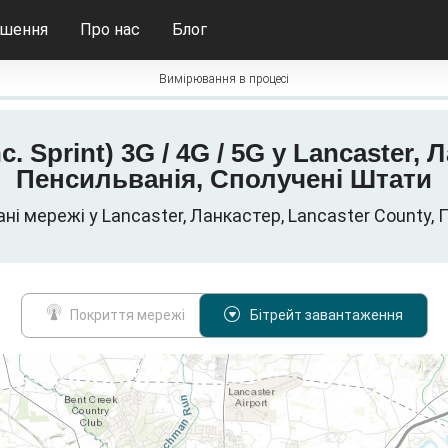
ішення
Про нас
Блог
Вимірювання в процесі
c. Sprint) 3G / 4G / 5G у Lancaster,
Пенсильванія, Сполучені Штати
і дані мережі у Lancaster, Ланкастер, Lancaster County
Покриття мережі
Бітрейт завантаження