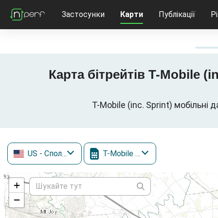
Застосунки
Карти
Публікації
Р
Карта бітрейтів T-Mobile (in
T-Mobile (inc. Sprint) мобільн
US
- Сполучені Штати
T-Mobile (inc. Sprint)
+
−