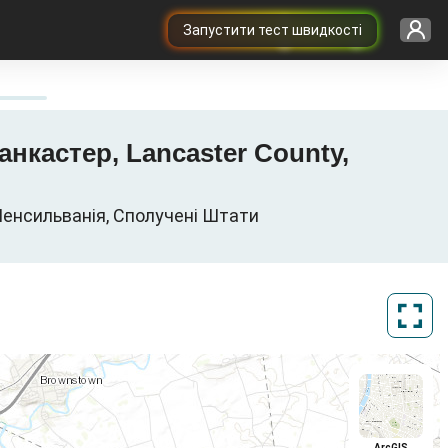
Запустити тест швидкості
 Ланкастер, Lancaster County,
, Пенсильванія, Сполучені Штати
ArcGIS