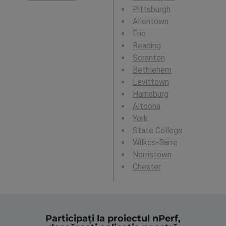
Pittsburgh
Allentown
Erie
Reading
Scranton
Bethlehem
Levittown
Harrisburg
Altoona
York
State College
Wilkes-Barre
Norristown
Chester
Participați la proiectul nPerf,