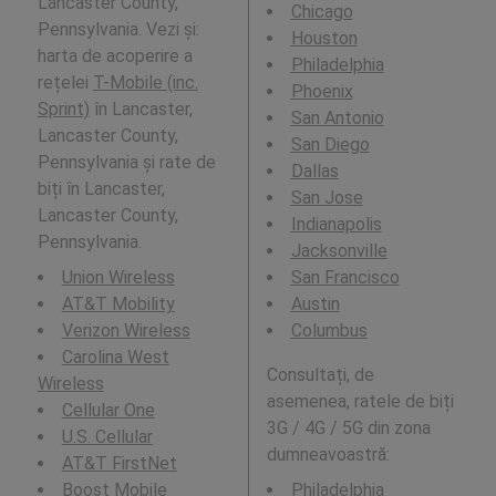
Lancaster County,
Chicago
Pennsylvania. Vezi și:
Houston
harta de acoperire a
Philadelphia
rețelei
T-Mobile (inc.
Phoenix
Sprint)
în Lancaster,
San Antonio
Lancaster County,
San Diego
Pennsylvania și rate de
Dallas
biți în Lancaster,
San Jose
Lancaster County,
Indianapolis
Pennsylvania.
Jacksonville
Union Wireless
San Francisco
AT&T Mobility
Austin
Verizon Wireless
Columbus
Carolina West
Consultați, de
Wireless
asemenea, ratele de biți
Cellular One
3G / 4G / 5G din zona
U.S. Cellular
dumneavoastră:
AT&T FirstNet
Boost Mobile
Philadelphia