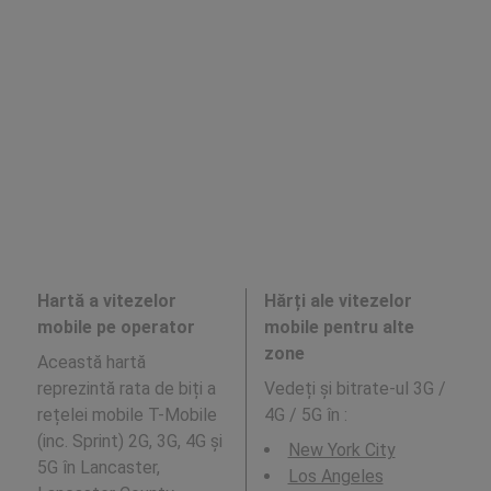
Hartă a vitezelor
Hărți ale vitezelor
mobile pe operator
mobile pentru alte
zone
Această hartă
reprezintă rata de biți a
Vedeți și bitrate-ul 3G /
rețelei mobile T-Mobile
4G / 5G în
:
(inc. Sprint) 2G, 3G, 4G și
New York City
5G în Lancaster,
Los Angeles