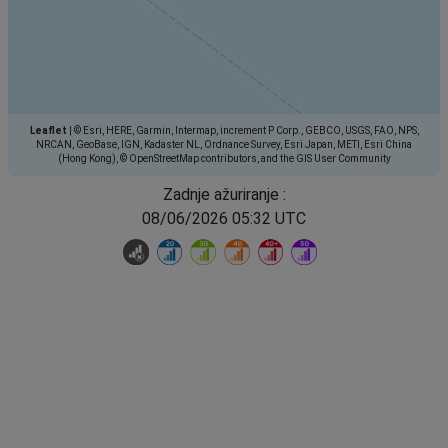
Leaflet
|
© Esri, HERE, Garmin, Intermap, increment P Corp., GEBCO, USGS, FAO, NPS,
NRCAN, GeoBase, IGN, Kadaster NL, Ordnance Survey, Esri Japan, METI, Esri China
(Hong Kong), © OpenStreetMap contributors, and the GIS User Community
Zadnje ažuriranje :
08/06/2026 05:32 UTC