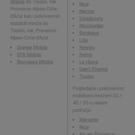
Mobile
do Toulon, Var,
Nice
Provence-Alpes-Côte
Nantes
d'Azur kao i pokrivenost
Strasbourg
mobilnih mreža do
Montpellier
Toulon, Var, Provence-
Bordeaux
Alpes-Côte d'Azur.
Lille
Orange Mobile
Rennes
SFR Mobile
Reims
Bouygues Mobile
Le Havre
Saint-Étienne
Toulon
Pogledajte i pokrivenost
mobilnom mrežom 3G /
4G / 5G u vašem
području:
Marseille
Nice
Aix-en-Provence