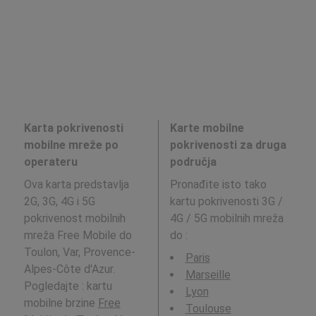
Karta pokrivenosti
Karte mobilne
mobilne mreže po
pokrivenosti za druga
operateru
područja
Ova karta predstavlja
Pronađite isto tako
2G, 3G, 4G i 5G
kartu pokrivenosti 3G /
pokrivenost mobilnih
4G / 5G mobilnih mreža
mreža Free Mobile do
do
:
Toulon, Var, Provence-
Paris
Alpes-Côte d'Azur.
Marseille
Pogledajte : kartu
Lyon
mobilne brzine
Free
Toulouse