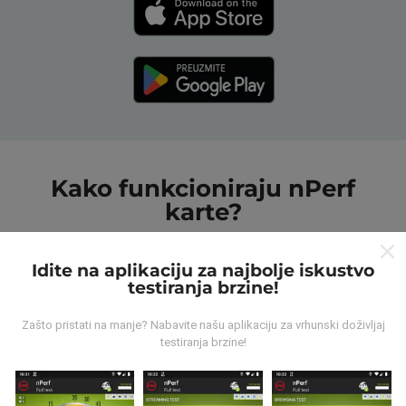
Kako funkcioniraju nPerf
karte?
Idite na aplikaciju za najbolje iskustvo
testiranja brzine!
Zašto pristati na manje? Nabavite našu aplikaciju za vrhunski doživljaj
Odakle dolaze podaci ?
testiranja brzine!
Prikupljeni podaci su realizirani putem korisnika nPerf
aplikacije. Podaci su izmjereni u realnim uvjetima,