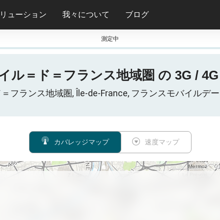
リューション
我々について
ブログ
測定中
, イル＝ド＝フランス地域圏 の 3G / 4G
ル＝ド＝フランス地域圏, Île-de-France, フランスモバ
カバレッジマップ
速度マップ