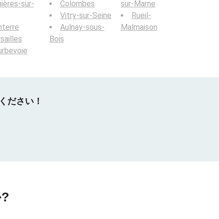
ières-sur-
Colombes
sur-Marne
Vitry-sur-Seine
Rueil-
terre
Aulnay-sous-
Malmaison
sailles
Bois
urbevoie
てください！
?