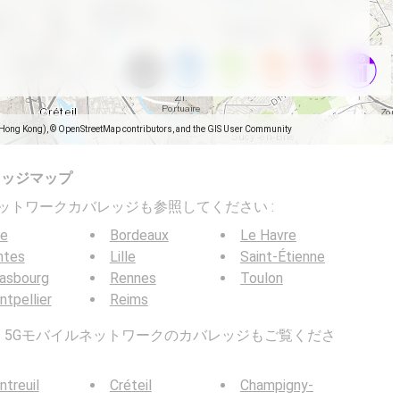
(Hong Kong), © OpenStreetMap contributors, and the GIS User Community
レッジマップ
バイルネットワークカバレッジも参照してください :
ce
Bordeaux
Le Havre
ntes
Lille
Saint-Étienne
rasbourg
Rennes
Toulon
tpellier
Reims
G / 5Gモバイルネットワークのカバレッジもご覧くださ
treuil
Créteil
Champigny-