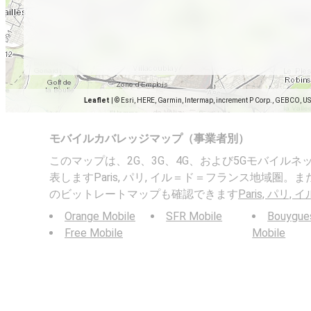
Leaflet
|
© Esri, HERE, Garmin, Intermap, increment P Corp., GEBCO, U
モバイルカバレッジマップ（事業者別）
このマップは、2G、3G、4G、および5Gモバイル
表しますParis, パリ, イル＝ド＝フランス地域圏
のビットレートマップも確認できます
Paris, パ
Orange Mobile
SFR Mobile
Bouygue
Free Mobile
Mobile