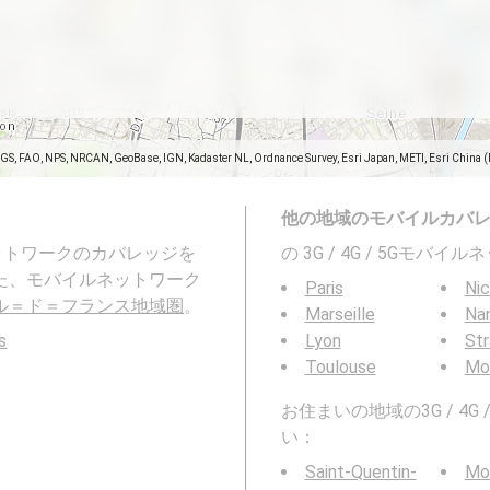
SGS, FAO, NPS, NRCAN, GeoBase, IGN, Kadaster NL, Ordnance Survey, Esri Japan, METI, Esri China 
他の地域のモバイルカバ
ネットワークのカバレッジを
の 3G / 4G / 5Gモ
。また、モバイルネットワーク
Paris
Ni
リ, イル＝ド＝フランス地域圏
。
Marseille
Na
s
Lyon
St
Toulouse
Mon
お住まいの地域の3G / 4
い：
Saint-Quentin-
Mon