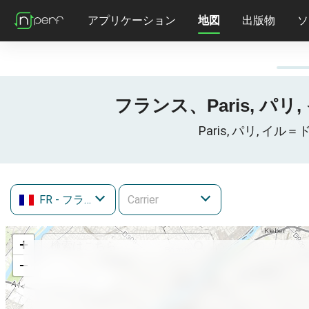
アプリケーション
地図
出版物
ソ
フランス、Paris, パリ
Paris, パリ, イ
FR
- フランス
+
−