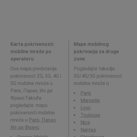
Karta pokrivenosti
Mape mobilnog
mobilne mreže po
pokrivanja za druge
operateru
zone
Ova mapa predstavlja
Pogledajte takodje
pokrivenost 2G, 3G, 4G i
3G/4G/5G pokrivenost
5G mobilne mreže u
mobilne mreže u
:
Paris, Париз, Ил де
Paris
ФрансTakođe
Marseille
pogledajte: mapu
Lyon
pokrivenosti mobilne
Toulouse
mreže u
Paris, Париз,
Nice
Ил де Франс
.
Nantes