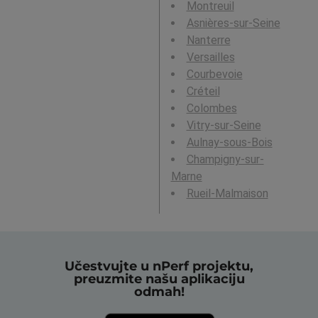
Montreuil
Asnières-sur-Seine
Nanterre
Versailles
Courbevoie
Créteil
Colombes
Vitry-sur-Seine
Aulnay-sous-Bois
Champigny-sur-
Marne
Rueil-Malmaison
Učestvujte u nPerf projektu,
preuzmite našu aplikaciju
odmah!