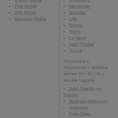
Orange Mobile
Strasbourg
Free Mobile
Montpellier
SFR Mobile
Bordeaux
Bouygues Mobile
Lille
Rennes
Reims
Le Havre
Saint-Étienne
Toulon
Погледајте и
покривеност мобилне
мреже 3G / 4G / 5G у
вашем подручју:
Saint-Quentin-en-
Yvelines
Boulogne-Billancourt
Argenteuil
Saint-Denis