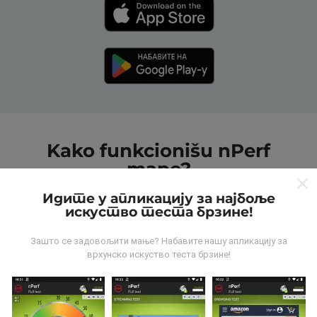
Kako funkcionišu nPerf
mape?
Идите у апликацију за најбоље
искуство теста брзине!
Зашто се задовољити мање? Набавите нашу апликацију за
врхунско искуство теста брзине!
Odakle dolaze podaci?
Podaci se prikupljaju od testova koje vrši korisnici
aplikacije nPerf. To su testovi koji se sprovode u