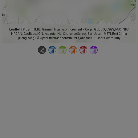
Leaflet
|
© Esri, HERE, Garmin, Intermap, increment P Corp., GEBCO, USGS, FAO, NPS,
NRCAN, GeoBase, IGN, Kadaster NL, Ordnance Survey, Esri Japan, METI, Esri China
(Hong Kong), © OpenStreetMap contributors, and the GIS User Community