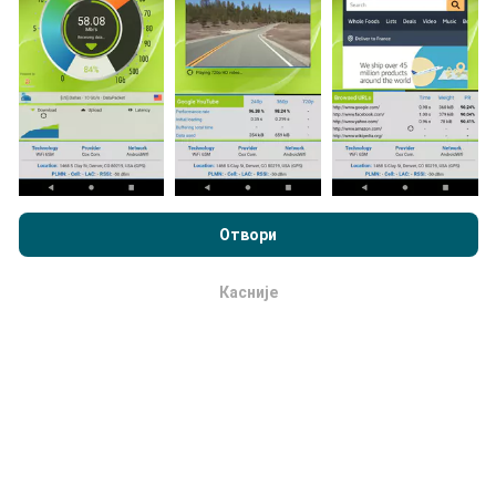
realnim uslovima, direktno na terenu. Ako želite da se
angažujete, sve što treba da uradite je da preuzmete
aplikaciju nPerf na smartphone uređaj.
što više
podataka postoji, to će biti sveobuhvatnije mape!
Pregledavajući nPerf.com, pristajete na naše
smernica
korišćenja privatnosti i kolačića
, kao i naš nPerf test
ugovor o
Отвори
licenciranju sa krajnjim korisnikom
.
Kako se izrađuju ispravke?
Касније
u redu
Mape pokrivenosti mreže automatski i sistemski
ažurirajusvakog sata. Mape brzinte se
ažuriraju
svakih 15 minuta
. Podaci se prikazuju za dve godine.
Posle dve godine najstariji podaci se uklanjaju sa
mapa jednom mesečno.