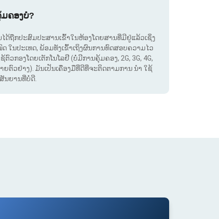
ຸ້ມຄອງບໍ?
. ມັນໄດ້ຖືກປະສົມປະສານເຂົ້າໃນຫ້ອງໂດຍສານທີ່ມີຢູ່ແລ້ວເຊິ່ງ
ໝົດ ໃນປະເທດ, ພ້ອມທັງເຂົ້າເຖິງຜົນການທົດສອບຄວາມໄວ
ໃຊ້ຕົວກອງໂດຍເຕັກໂນໂລຢີ (ບໍ່ມີການຄຸ້ມຄອງ, 2G, 3G, 4G,
ຕົວຢ່າງ). ມັນເປັນເຄື່ອງມືທີ່ດີທີ່ຈະຕິດຕາມການ ນຳ ໃຊ້
ຍານທີ່ບໍ່ດີ.