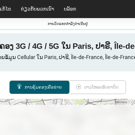
ແກ້ໄຂ
ກ່ຽວ​ກັບ​ພວກ​ເຮົາ
ບລັອກ
ການວັດແທກກໍາລັງດໍາເນີນຢູ່
ຄອງ 3G / 4G / 5G ໃນ Paris, ປາຣີ, Île-de
າຍຂໍ້ມູນ Cellular ໃນ Paris, ປາຣີ, Île-de-France, Île-de-France
ການຄຸ້ມຄອງເຄືອຂ່າຍ
ດາວໂຫລດອັດຕາບິດ