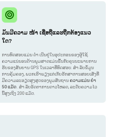
ມັນມີຄວາມ ໜ້າ ເຊື່ອຖືແລະຖືກຕ້ອງແນວ
ໃດ?
ການທົດສອບແມ່ນ ດຳ ເນີນຢູ່ໃນອຸປະກອນຂອງຜູ້ໃຊ້.
ຄວາມແນ່ນອນດ້ານພູມສາດແມ່ນຂື້ນກັບຄຸນນະພາບການ
ຮັບຂອງສັນຍານ GPS ໃນເວລາທີ່ທົດສອບ. ສຳ ລັບຂໍ້ມູນ
ການຄຸ້ມຄອງ, ພວກເຮົາພຽງແຕ່ເກັບຮັກສາການສອບເສັງທີ່
ມີຄວາມລະອຽດສູງສຸດຂອງພູມສັນຖານ
ຄວາມແມ່ນ ຍຳ
50 ແມັດ
. ສຳ ລັບອັດຕາການດາວໂຫລດ, ລະດັບຄວາມໄວ
ນີ້ສູງເຖິງ 200 ແມັດ.