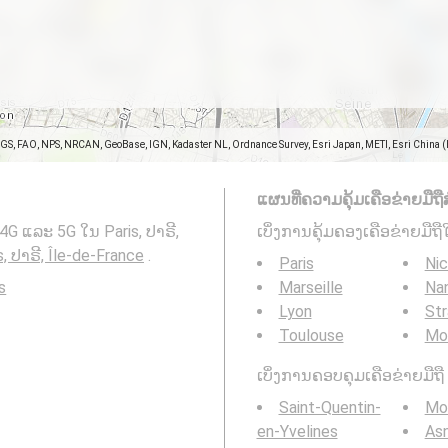
SGS, FAO, NPS, NRCAN, GeoBase, IGN, Kadaster NL, Ordnance Survey, Esri Japan, METI, Esri China 
ແຜນທີ່ຄວາມຄຸ້ມເຄືອຂ່າຍມືຖືສ
4G ແລະ 5G ໃນ Paris, ປາຣີ,
ເບິ່ງການຄຸ້ມຄອງເຄືອຂ່າຍມືຖື
s, ປາຣີ, Île-de-France
.
Paris
Ni
s
Marseille
Na
Lyon
St
Toulouse
Mon
ເບິ່ງການຄອບຄຸມເຄືອຂ່າຍມືຖື 3
Saint-Quentin-
Mon
en-Yvelines
Asn