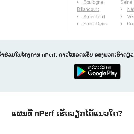
Boulogne-
Seine
Billancourt
Nan
Argenteuil
Ver
Saint-Denis
Co
ຂົ້າຮ່ວມໃນໂຄງການ nPerf, ດາວໂຫລດແອັບ ຂອງພວກເຮົາດຽວນີ
ແຜນທີ່ nPerf ເຮັດວຽກໄດ້ແນວໃດ?