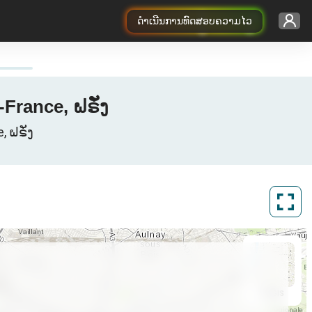
ດຳເນີນການທົດສອບຄວາມໄວ
-France, ຝຣັ່ງ
, ຝຣັ່ງ
ArcGIS