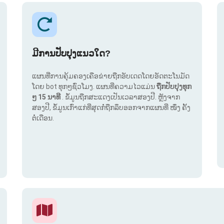
ມີການປັບປຸງແນວໃດ?
ແຜນທີ່ການຄຸ້ມຄອງເຄືອຂ່າຍຖືກອັບເດດໂດຍອັດຕະໂນມັດ
ໂດຍ bot ທຸກໆຊົ່ວໂມງ. ແຜນທີ່ຄວາມໄວແມ່ນ
ຖືກປັບປຸງທຸກ
ໆ 15 ນາທີ
. ຂໍ້ມູນຖືກສະແດງເປັນເວລາສອງປີ. ຫຼັງຈາກ
ສອງປີ, ຂໍ້ມູນເກົ່າແກ່ທີ່ສຸດກໍ່ຖືກລຶບອອກຈາກແຜນທີ່ ໜຶ່ງ ຄັ້ງ
ຕໍ່ເດືອນ.