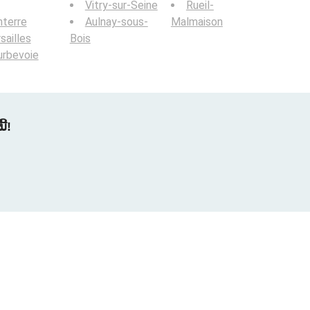
Vitry-sur-Seine
Rueil-
terre
Aulnay-sous-
Malmaison
sailles
Bois
urbevoie
້!