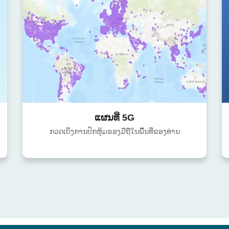
ແຜນທີ່ 5G
ກວດເບິ່ງການປົກຫຸ້ມຂອງມືຖືໃນພື້ນທີ່ຂອງທ່ານ