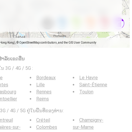
(Hong Kong), © OpenStreetMap contributors, and the GIS User Community
ໍາລັບເຂດອື່ນ
ໃນ 3G / 4G / 5G
:
ce
Bordeaux
Le Havre
ntes
Lille
Saint-Étienne
rasbourg
Rennes
Toulon
tpellier
Reims
G / 4G / 5G ຢູ່ໃນພື້ນທີ່ຂອງທ່ານ:
treuil
Créteil
Champigny-
ières-sur-
Colombes
sur-Marne