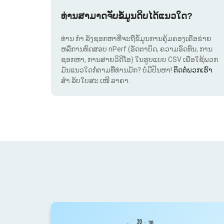
ທ່ານສາມາດຈັບຂໍ້ມູນດິບໄດ້ແນວໃດ?
ທ່ານ ກຳ ລັງຊອກຫາທີ່ຈະຖືຂໍ້ມູນການຄຸ້ມຄອງເຄືອຂ່າຍ
ຫລືການທົດສອບ nPerf (ອັດຕາບິດ, ຄວາມອົດທົນ, ການ
ຊອກຫາ, ການສາຍວິດີໂອ) ໃນຮູບແບບ CSV ເພື່ອໃຊ້ພວກ
ມັນແນວໃດກໍ່ຕາມທີ່ທ່ານມັກ? ບໍ່ມີປັນຫາ!
ຕິດຕໍ່ພວກເຮົາ
ສຳ ລັບໃບສະ ເໜີ ລາຄາ.