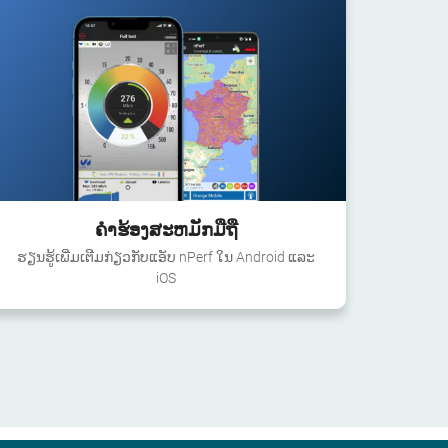
ຄໍາຮ້ອງສະຫມັກມືຖື
ຮຽນຮູ້ເພີ່ມເຕີມກ່ຽວກັບແອັບ nPerf ໃນ Android ແລະ
iOS