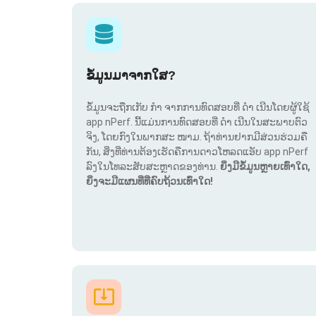
ຂໍ້ມູນມາຈາກໃສ?
ຂໍ້ມູນຈະຖືກເກັບ ກຳ ຈາກການທົດສອບທີ່ ດຳ ເນີນໂດຍຜູ້ໃຊ້
app nPerf. ນີ້ແມ່ນການທົດສອບທີ່ ດຳ ເນີນໃນສະພາບຕົວ
ຈິງ, ໂດຍກົງໃນພາກສະ ໜາມ. ຖ້າທ່ານຢາກມີສ່ວນຮ່ວມຄື
ກັນ, ສິ່ງທີ່ທ່ານຕ້ອງເຮັດຄືການດາວໂຫລດແອັບ app nPerf
ລົງໃນໂທລະສັບສະຫຼາດຂອງທ່ານ.
ຍິ່ງມີຂໍ້ມູນຫຼາຍເທົ່າໃດ,
ຍິ່ງຈະມີແຜນທີ່ທີ່ຄົບຖ້ວນເທົ່າໃດ!