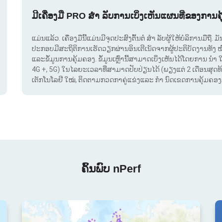
ມີເຄື່ອງມື PRO ສຳ ລັບການເບິ່ງເຫັນແຜນທີ່ຂອງການຄ
ແມ່ນແລ້ວ. ເຄື່ອງມືນີ້ແມ່ນມີຈຸດປະສົງຕົ້ນຕໍ ສຳ ລັບຜູ້ໃຫ້ບໍລິການມືຖື
ປະກອບມີສະຖິຕິການເຮັດວຽກຜ່ານອິນເຕີເນັດຈາກຜູ້ປະຕິບັດງານທັງ 
ແລະຂໍ້ມູນການຄຸ້ມຄອງ. ຂໍ້ມູນເຫຼົ່ານີ້ສາມາດເບິ່ງເຫັນໄດ້ໂດຍການ ນຳ 
4G +, 5G) ໃນໄລຍະເວລາທີ່ສາມາດປັບປ່ຽນໄດ້ (ພຽງແຕ່ 2 ເດືອນສຸດທ້າຍ
ເຕັກໂນໂລຢີ ໃໝ່, ຕິດຕາມກວດກາຄູ່ແຂ່ງແລະ ກຳ ນົດເຂດການຄຸ້ມຄອງສັນ
ຄົ້ນພົບ nPerf