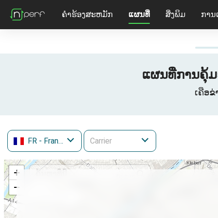
ຄໍາຮ້ອງສະຫມັກ
ແຜນທີ່
ສິ່ງພິມ
ການ
ແຜນທີ່ການຄຸ້ມ
ເຄືອຂ່
FR
- France
+
−