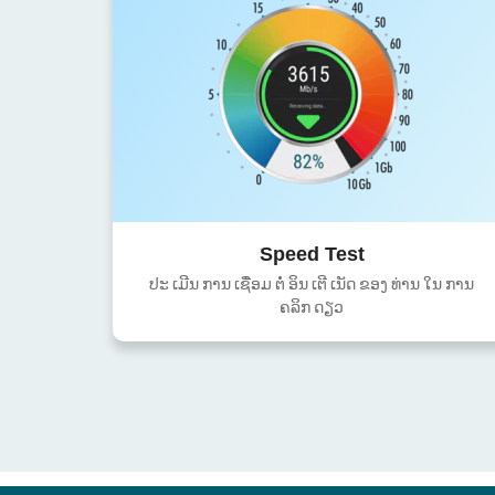
Speed Test
ປະ ເມີນ ການ ເຊື່ອມ ຕໍ່ ອິນ ເຕີ ເນັດ ຂອງ ທ່ານ ໃນ ການ
ຄລິກ ດຽວ