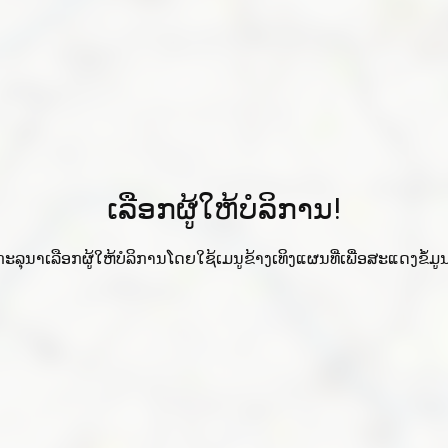
ເລືອກຜູ້ໃຫ້ບໍລິການ!
ກະລຸນາເລືອກຜູ້ໃຫ້ບໍລິການໂດຍໃຊ້ເມນູຂ້າງເທິງແຜນທີ່ເພື່ອສະແດງຂໍ້ມູນ