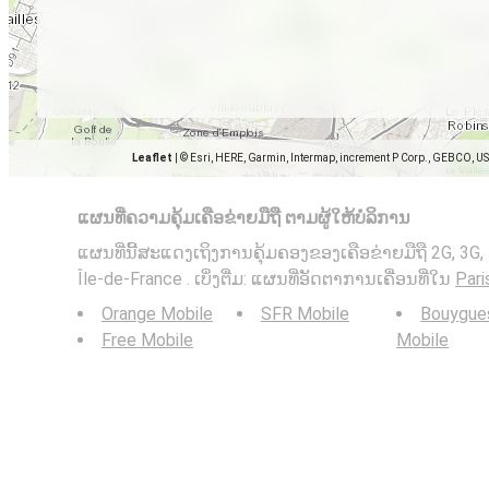
Leaflet
|
© Esri, HERE, Garmin, Intermap, increment P Corp., GEBCO, U
ແຜນທີ່ຄວາມຄຸ້ມເຄືອຂ່າຍມືຖື ຕາມຜູ້ໃຫ້ບໍລິການ
ແຜນທີ່ນີ້ສະແດງເຖິງການຄຸ້ມຄອງຂອງເຄືອຂ່າຍມືຖື 2G, 3G, 
Île-de-France . ເບິ່ງຕື່ມ: ແຜນທີ່ອັດຕາການເຄື່ອນທີ່ໃນ
Pari
Orange Mobile
SFR Mobile
Bouygue
Free Mobile
Mobile