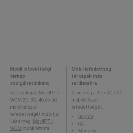
Mobil lefedettségi
Mobil lefedettségi
térkép
térképek más
szolgáltatónként
területekre
Ez a térkép a MovilPT /
Lásd még a
3G / 4G / 5G
WOM 2G, 3G, 4G és 5G
mobilhálózat
mobilhálózat
lefedettségét :
lefedettségét mutatja.
Bogotá
Lásd még:
MovilPT /
Cali
WOM
mobil bitráta
Medellín