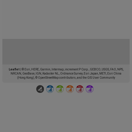
Leaflet
|
© Esri, HERE, Garmin, Intermap, increment P Corp., GEBCO, USGS, FAO, NPS,
NRCAN, GeoBase, IGN, Kadaster NL, Ordnance Survey, Esri Japan, METI, Esri China
(Hong Kong), © OpenStreetMap contributors, and the GIS User Community