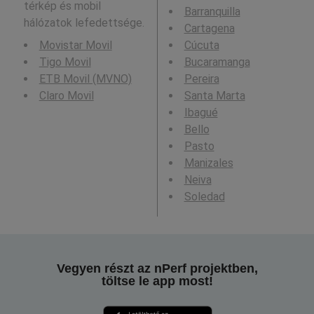
térkép és mobil
Barranquilla
hálózatok lefedettsége.
Cartagena
Movistar Movil
Cúcuta
Tigo Movil
Bucaramanga
ETB Movil (MVNO)
Pereira
Claro Movil
Santa Marta
Ibagué
Bello
Pasto
Manizales
Neiva
Soledad
Vegyen részt az nPerf projektben,
töltse le app most!