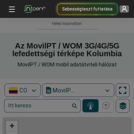
Sebességteszt futtatása
Mérés folyamatban
Az MovilPT / WOM 3G/4G/5G
lefedettségi térképe Kolumbia
MovilPT / WOM mobil adatátviteli hálózat
CO
MovilPT / WOM
+