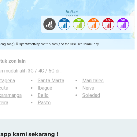
Hong Kong), © OpenStreetMap contributors, and the GIS User Community
tuk zon lain
an mudah alih 3G / 4G / 5G di
:
rtagena
Santa Marta
Manizales
cuta
Ibagué
Neiva
caramanga
Bello
Soledad
eira
Pasto
app kami sekarang !