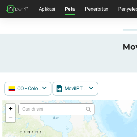
Aplikasi
Peta
Penerbitan
Penyeles
Mov
CO
- Colombia
MovilPT / WOM
+
−