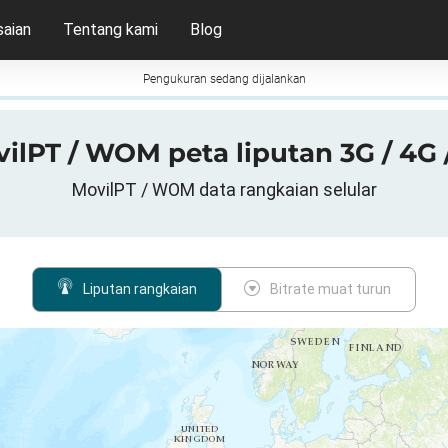
aian
Tentang kami
Blog
Pengukuran sedang dijalankan
ilPT / WOM peta liputan 3G / 4G 
MovilPT / WOM data rangkaian selular
Liputan rangkaian
Bitrate muat turun