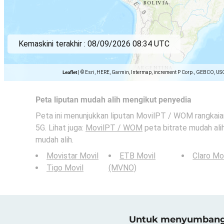
Kemaskini terakhir :
08/09/2026 08:34 UTC
Leaflet
|
© Esri, HERE, Garmin, Intermap, increment P Corp., GEBCO, US
Peta liputan mudah alih mengikut penyedia
Peta ini menunjukkan liputan MovilPT / WOM rangkaian
5G. Lihat juga:
MovilPT / WOM
peta bitrate mudah alih
mudah alih.
Movistar Movil
ETB Movil
Claro Mo
Tigo Movil
(MVNO)
Untuk menyumbang h