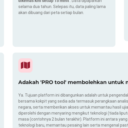
dikemas kini setiap 15 minit
. Data dipaparkan
selama dua tahun. Selepas itu, data paling lama
akan dibuang dari peta setiap bulan.
Adakah 'PRO tool' membolehkan untuk m
Ya. Tujuan platform ini dibangunkan adalah untuk pengendal
bersama kokpit yang sedia ada termasuk perangkaan analis
negara, serta memberikan akses untuk memantau hasil ujian
diperolehi dengan menyaring mengikut teknologi (tiada liput
masa (contohnya 2 bulan terakhir). Platform ini antara ya
teknologi baru, memantau pesaing lain serta mengenal pas