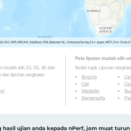
GS, FAO, NPS, NRCAN, GeoBase, IGN, Kadaster NL, Ordnance Survey, Esri Japan, METI, Esri China (
Peta liputan mudah alih un
 mudah alih 2G, 3G, 4G dan
Boleh rujuk Liputan rangkai
 dan liputan rangkaian
Bogotá
Ca
Cali
Cú
vil
Medellín
Bu
Barranquilla
Per
asil ujian anda kepada nPerf, jom muat turun 