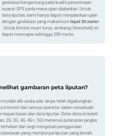
geolokasi bergantung pada kualiti penerimaan
isyarat GPS pada masa ujian dijalankan. Untuk
data liputan, kami hanya dapat menjalankan ujian
dengan geolokasi yang maksimum
tepat 50 meter
. Untuk bitrate muat turun, ambang (threshold) ini
dapat mencapai sehingga 200 meter.
elihat gambaran peta liputan?
i mudah alih sedia ada. Ianya telah digabungkan
a internet dari semua operator dalam sesebuah
 kepantasan dan data liputan. Data-data ini boleh
an, 2G, 3G, 4G, 4G+, 5G) menerusi pelarasan jangka
ng terhebat dari segi mengesan penggunaan
ti kawasan yang mempunyai liputan yang lemah.