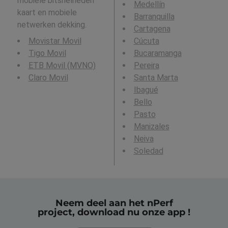
mobiele bitsnelheden
Medellín
kaart en mobiele
Barranquilla
netwerken dekking.
Cartagena
Movistar Movil
Cúcuta
Tigo Movil
Bucaramanga
ETB Movil (MVNO)
Pereira
Claro Movil
Santa Marta
Ibagué
Bello
Pasto
Manizales
Neiva
Soledad
Neem deel aan het nPerf
project, download nu onze app !