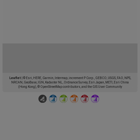
Leaflet
|
© Esri, HERE, Garmin, Intermap, increment P Corp., GEBCO, USGS, FAO, NPS,
NRCAN, GeoBase, IGN, Kadaster NL, Ordnance Survey, Esri Japan, METI, Esri China
(Hong Kong), © OpenStreetMap contributors, and the GIS User Community