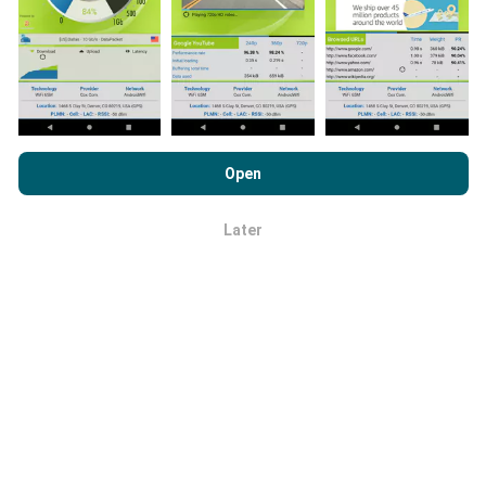
Hoe betrouwbaar en nauwkeurig is
Door nPerf.com te bekijken, stemt u in met ons
privacy- en
het?
cookiesgebruiksbeleid
en met onze nPerf-test
Open
Licentieovereenkomst voor eindgebruikers
.
Tests worden uitgevoerd op apparaten van
Later
gebruikers. De nauwkeurigheid van de geolocatie
OK
hangt af van de ontvangstkwaliteit van het GPS-
signaal op het moment van de test. Voor
dekkingsgegevens bewaren we alleen tests met een
maximale geolocatie
precisie van 50 meter
. Voor
download-bitrates gaat deze drempel tot 200 meter.