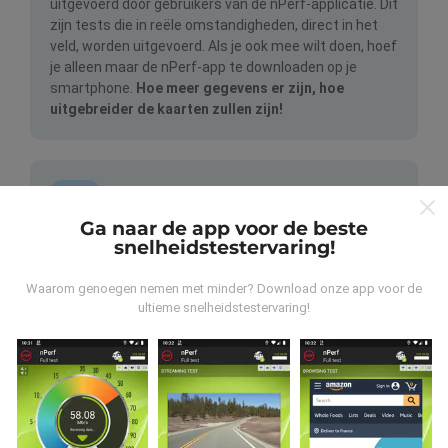
uitgevoerd door gebruikers van de nPerf-applicatie. Dit
zijn tests die in reële omstandigheden, direct in het
veld, worden uitgevoerd. Als je ook mee wilt doen, hoef
je alleen maar de nPerf-app te downloaden op je
smartphone.
Hoe meer gegevens er zijn, hoe
uitgebreider de kaarten zullen zijn!
Ga naar de app voor de beste
snelheidstestervaring!
Hoe worden updates gemaakt?
Waarom genoegen nemen met minder? Download onze app voor de
ultieme snelheidstestervaring!
Netwerkdekkingskaarten worden elk uur automatisch
bijgewerkt door een bot. Snelheidskaarten worden
elke 15 minuten bijgewerkt
. Gegevens worden
gedurende twee jaar weergegeven. Na twee jaar
worden de oudste gegevens eenmaal per maand van
de kaarten verwijderd.