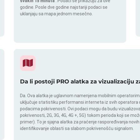
svakih 15 minuta
. Podaci se prikazuju za dve
godine. Posle dve godine najstariji podaci se
uklanjaju sa mapa jednom mesečno.
Da li postoji PRO alatka za vizualizaciju
Da. Ova alatka je uglavnom namenjena mobilnim operatorima.
uključuje statistiku performansi interneta iz svih operatora u
podacima pokrivenosti. Ovi podaci mogu da budu vizualizovan
pokrivenosti, 2G, 3G, 4G, 4G +, 5G) tokom perioda koji se m
primer). To je sjajna alatka za praćenje raspoređivanja novi
identifikovanje oblasti sa slabom pokrivenošću signalom.