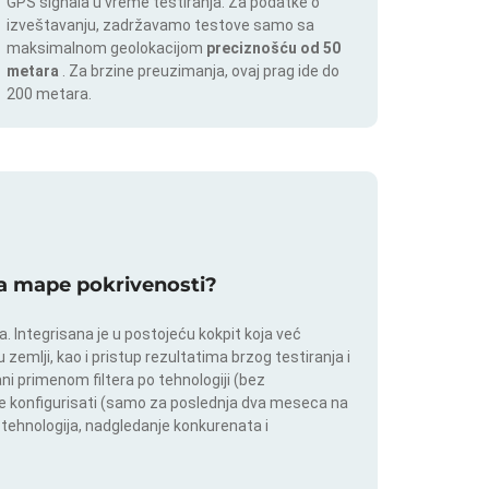
GPS signala u vreme testiranja. Za podatke o
izveštavanju, zadržavamo testove samo sa
maksimalnom geolokacijom
preciznošću od 50
metara
. Za brzine preuzimanja, ovaj prag ide do
200 metara.
 za mape pokrivenosti?
 Integrisana je u postojeću kokpit koja već
 zemlji, kao i pristup rezultatima brzog testiranja i
i primenom filtera po tehnologiji (bez
ože konfigurisati (samo za poslednja dva meseca na
h tehnologija, nadgledanje konkurenata i