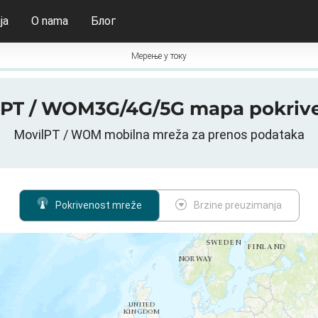
ja
O nama
Блог
Мерење у току
lPT / WOM3G/4G/5G mapa pokrive
MovilPT / WOM mobilna mreža za prenos podataka
Pokrivenost mreže
Brzine preuzimanja