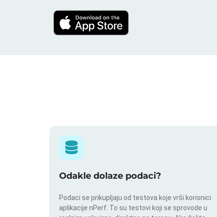
Odakle dolaze podaci?
Podaci se prikupljaju od testova koje vrši korisnici
aplikacije nPerf. To su testovi koji se sprovode u