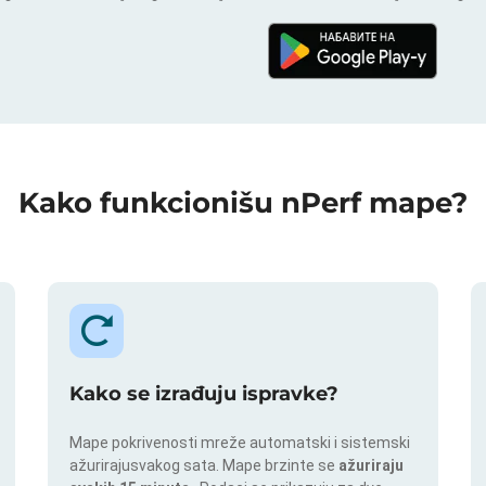
Kako funkcionišu nPerf mape?
Kako se izrađuju ispravke?
Mape pokrivenosti mreže automatski i sistemski
ažurirajusvakog sata. Mape brzinte se
ažuriraju