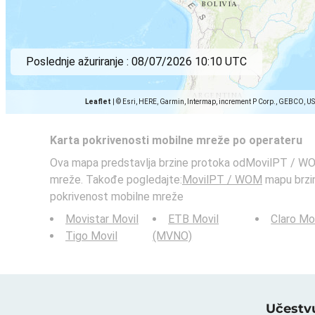
Poslednje ažuriranje :
08/07/2026 10:10 UTC
Leaflet
|
© Esri, HERE, Garmin, Intermap, increment P Corp., GEBCO, U
Karta pokrivenosti mobilne mreže po operateru
Ova mapa predstavlja brzine protoka odMovilPT / WO
mreže. Takođe pogledajte:
MovilPT / WOM
mapu brzin
pokrivenost mobilne mreže
Movistar Movil
ETB Movil
Claro Mo
Tigo Movil
(MVNO)
Učestvu