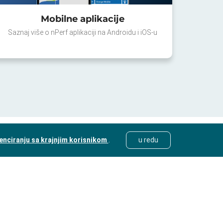
Mobilne aplikacije
Saznaj više o nPerf aplikaciji na Androidu i iOS-u
cenciranju sa krajnjim korisnikom
.
u redu