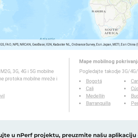
SGS, FAO, NPS, NRCAN, GeoBase, IGN, Kadaster NL, Ordnance Survey, Esri Japan, METI, Esri China 
Mape mobilnog pokrivanj
M2G, 3G, 4G i 5G mobilne
Pogledajte takodje 3G/4G/
e protoka mobilne mreže i
Bogotá
Ca
Cali
Cú
vil
Medellín
Bu
Barranquilla
Per
jte u nPerf projektu, preuzmite našu aplikacij