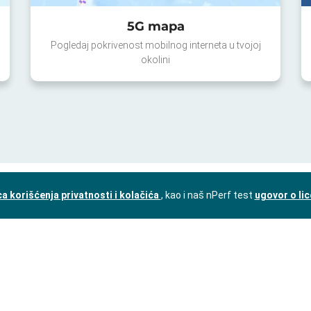
5G mapa
Pogledaj pokrivenost mobilnog interneta u tvojoj
okolini
a korišćenja privatnosti i kolačića
, kao i naš nPerf test
ugovor o li