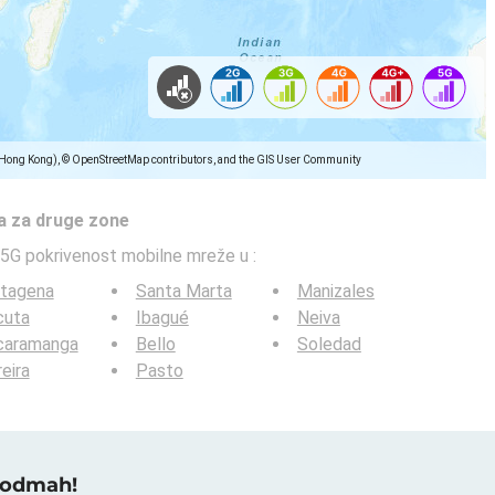
(Hong Kong), © OpenStreetMap contributors, and the GIS User Community
a za druge zone
5G pokrivenost mobilne mreže u
:
rtagena
Santa Marta
Manizales
cuta
Ibagué
Neiva
caramanga
Bello
Soledad
eira
Pasto
u odmah!