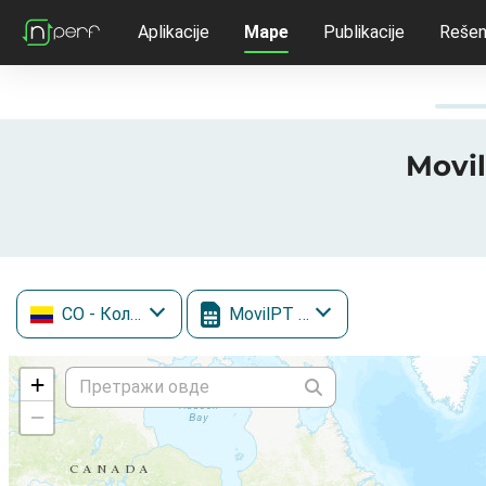
Aplikacije
Mape
Publikacije
Rešen
Movi
CO
- Колумбија
MovilPT / WOM
+
−