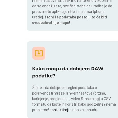
realnim uslovima, direktno na terenu. Ako želite
da se angažujete, sve što treba da uradite je da
preuzmete aplikaciju nPerf na smartphone
uređaj.
što više podataka postoji, to će biti
sveobuhvatnije mape!
Kako mogu da dobijem RAW
podatke?
Želite li da dobijete pregled podataka o
pokrivenosti mreže ili nPerf testove (brzina,
kašnjenje, pregledanje, video Streaming) u CSV
formatu da biste ih koristili kako god želite? nema
problema!
kontaktirajte nas
za ponudu.