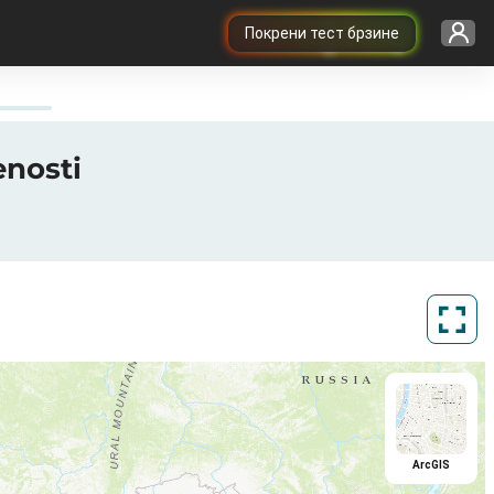
Покрени тест брзине
nosti
ArcGIS