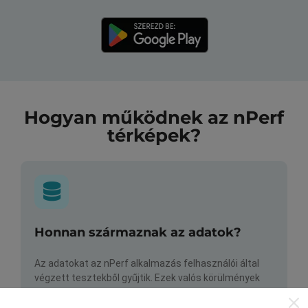
Hogyan működnek az nPerf
térképek?
Honnan származnak az adatok?
Az adatokat az nPerf alkalmazás felhasználói által
végzett tesztekből gyűjtik. Ezek valós körülmények
között, közvetlenül a terepen végzett tesztek. Ha
részt venni is szeretne, csak annyit kell tennie, hogy