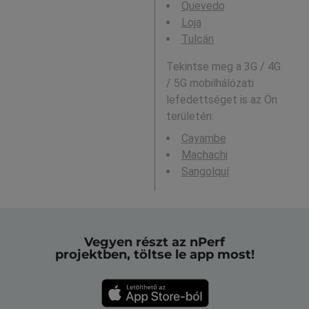
Quevedo
Loja
Tulcán
Tekintse meg a 3G / 4G
/ 5G mobilhálózati
lefedettséget is az Ön
területén:
Cayambe
Machachi
Sangolquí
Vegyen részt az nPerf
projektben, töltse le app most!