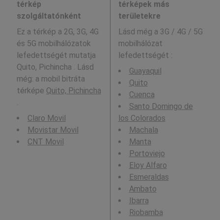
térkép
térképek más
szolgáltatónként
területekre
Ez a térkép a 2G, 3G, 4G
Lásd még a
3G / 4G / 5G
és 5G mobilhálózatok
mobilhálózat
lefedettségét mutatja
lefedettségét :
Quito, Pichincha . Lásd
Guayaquil
még: a mobil bitráta
Quito
térképe
Quito, Pichincha
Cuenca
.
Santo Domingo de
Claro Movil
los Colorados
Movistar Movil
Machala
CNT Movil
Manta
Portoviejo
Eloy Alfaro
Esmeraldas
Ambato
Ibarra
Riobamba