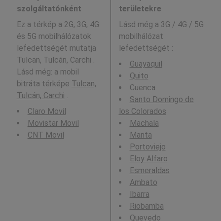
szolgáltatónként
területekre
Ez a térkép a 2G, 3G, 4G
Lásd még a
3G / 4G / 5G
és 5G mobilhálózatok
mobilhálózat
lefedettségét mutatja
lefedettségét :
Tulcan, Tulcán, Carchi .
Guayaquil
Lásd még: a mobil
Quito
bitráta térképe
Tulcan,
Cuenca
Tulcán, Carchi
.
Santo Domingo de
Claro Movil
los Colorados
Movistar Movil
Machala
CNT Movil
Manta
Portoviejo
Eloy Alfaro
Esmeraldas
Ambato
Ibarra
Riobamba
Quevedo