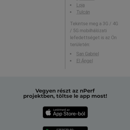
Loja
Tulcán
Tekintse meg a 3G / 4G
/ 5G mobilhálózati
lefedettséget is az Ön
területén:
San Gabriel
El Ángel
Vegyen részt az nPerf
projektben, töltse le app most!