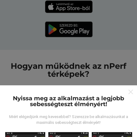
Hogyan működnek az nPerf
térképek?
Nyissa meg az alkalmazást a legjobb
sebességteszt élményért!
Honnan származnak az adatok?
Miért elégedjünk meg kevesebbel? Szerezze be alkalmazásunkat a
maximális sebességteszt élményért!
Az adatokat az nPerf alkalmazás felhasználói által