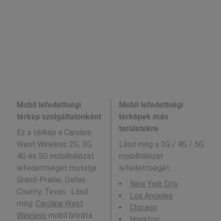
Mobil lefedettségi
Mobil lefedettségi
térkép szolgáltatónként
térképek más
területekre
Ez a térkép a Carolina
West Wireless 2G, 3G,
Lásd még a
3G / 4G / 5G
4G és 5G mobilhálózat
mobilhálózat
lefedettségét mutatja
lefedettségét :
Grand-Prairie, Dallas
New York City
County, Texas . Lásd
Los Angeles
még:
Carolina West
Chicago
Wireless
mobil bitráta
Houston