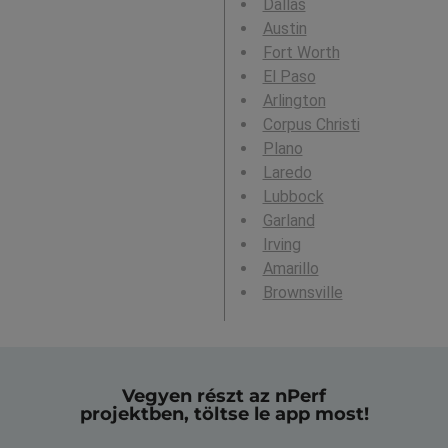
Dallas
Austin
Fort Worth
El Paso
Arlington
Corpus Christi
Plano
Laredo
Lubbock
Garland
Irving
Amarillo
Brownsville
Vegyen részt az nPerf
projektben, töltse le app most!