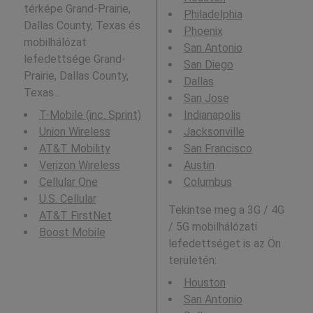
térképe Grand-Prairie,
Philadelphia
Dallas County, Texas és
Phoenix
mobilhálózat
San Antonio
lefedettsége Grand-
San Diego
Prairie, Dallas County,
Dallas
Texas .
San Jose
T-Mobile (inc. Sprint)
Indianapolis
Union Wireless
Jacksonville
AT&T Mobility
San Francisco
Verizon Wireless
Austin
Cellular One
Columbus
U.S. Cellular
Tekintse meg a 3G / 4G
AT&T FirstNet
/ 5G mobilhálózati
Boost Mobile
lefedettséget is az Ön
területén:
Houston
San Antonio