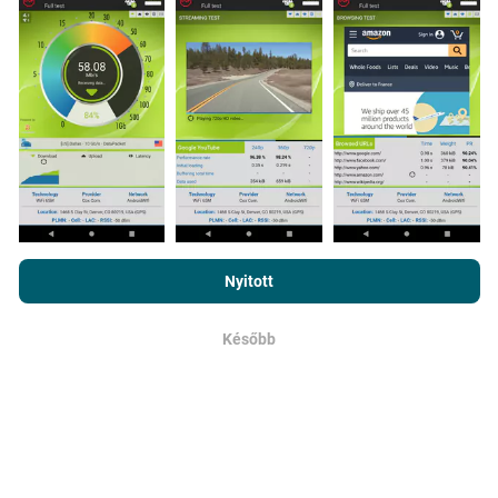
végzett tesztekből gyűjtik. Ezek valós körülmények
között, közvetlenül a terepen végzett tesztek. Ha
részt venni is szeretne, csak annyit kell tennie, hogy
töltse le az nPerf alkalmazást okostelefonjára.
Minél
több adat van, annál átfogóbb lesz a térkép!
Az nPerf.com böngészésével elfogadja
adatvédelmi és sütik
Hogyan készülnek a frissítések?
használatára vonatkozó irányelveinket
, valamint az nPerf teszt
Nyitott
végfelhasználói licencszerződést
.
A hálózati lefedettség térképeit automatikusan bot
Később
frissíti óránként. A sebességtérképeket
15
OK
percenként frissítik
. Az adatok két évig jelennek meg.
Két év elteltével a legrégebbi adatokat havonta
egyszer eltávolítják a térképekről.