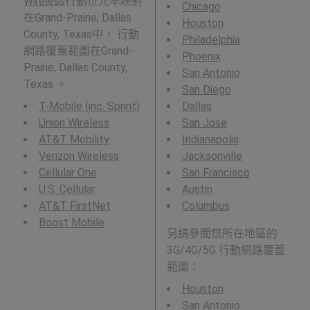
Wireless
行動位元率映射
Chicago
在Grand-Prairie, Dallas
Houston
County, Texas中， 行動
Philadelphia
網路覆蓋範圍在Grand-
Phoenix
Prairie, Dallas County,
San Antonio
Texas 。
San Diego
T-Mobile (inc. Sprint)
Dallas
Union Wireless
San Jose
AT&T Mobility
Indianapolis
Verizon Wireless
Jacksonville
Cellular One
San Francisco
U.S. Cellular
Austin
AT&T FirstNet
Columbus
Boost Mobile
另請參閱您所在地區的
3G/4G/5G 行動網路覆蓋
範圍：
Houston
San Antonio