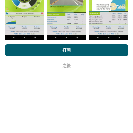
與其中，只需將nPerf應用程序下載到智能手機上即可。
數據越多，地圖將越全面！
所有測試結果都顯示在地圖
上。在計算發布績效之前，將應用過濾規則。
瀏覽nPerf.com，即表示您同意我們的
隱私和Cookies使用政策
以及
打開
我們的nPerf測試
最終用戶許可協議
。
如何進行更新？
之後
好
機器人每小時會自動更新網絡覆蓋圖。速度圖每15分鐘
更新一次
。數據顯示兩年。兩年後，每月一次從地圖中
刪除最舊的數據。
它的可靠性和準確性如何？