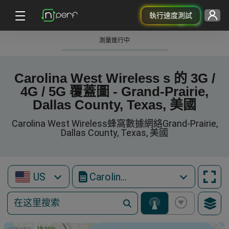
執行速度測試
測量進行中
Carolina West Wireless s 的 3G /
4G / 5G 覆蓋圖 - Grand-Prairie,
Dallas County, Texas, 美國
Carolina West Wireless蜂窩數據網絡Grand-Prairie,
Dallas County, Texas, 美國
US
Carolina West Wireless