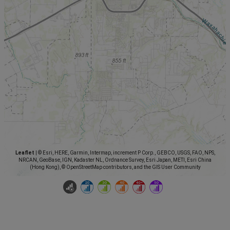
Leaflet
|
© Esri, HERE, Garmin, Intermap, increment P Corp., GEBCO, USGS, FAO, NPS,
NRCAN, GeoBase, IGN, Kadaster NL, Ordnance Survey, Esri Japan, METI, Esri China
(Hong Kong), © OpenStreetMap contributors, and the GIS User Community