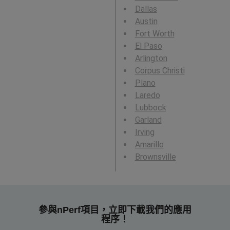
Dallas
Austin
Fort Worth
El Paso
Arlington
Corpus Christi
Plano
Laredo
Lubbock
Garland
Irving
Amarillo
Brownsville
參與nPerf項目，立即下載我們的應用
程序！