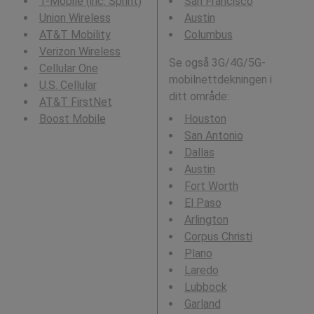
T-Mobile (inc. Sprint)
San Francisco
Union Wireless
Austin
AT&T Mobility
Columbus
Verizon Wireless
Se også 3G/4G/5G-
Cellular One
mobilnettdekningen i
U.S. Cellular
ditt område:
AT&T FirstNet
Boost Mobile
Houston
San Antonio
Dallas
Austin
Fort Worth
El Paso
Arlington
Corpus Christi
Plano
Laredo
Lubbock
Garland