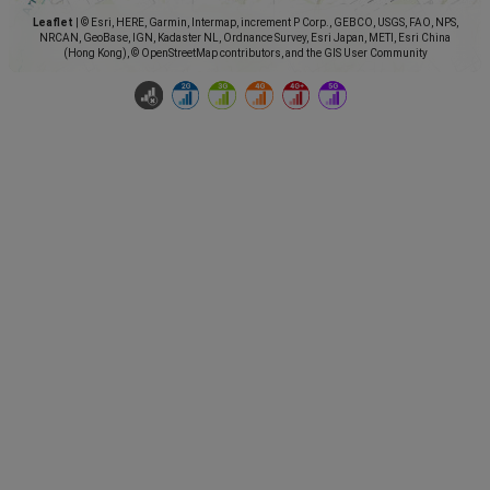
Leaflet
|
© Esri, HERE, Garmin, Intermap, increment P Corp., GEBCO, USGS, FAO, NPS,
NRCAN, GeoBase, IGN, Kadaster NL, Ordnance Survey, Esri Japan, METI, Esri China
(Hong Kong), © OpenStreetMap contributors, and the GIS User Community