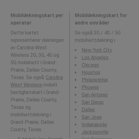
Mobildekningskart per
Mobildekningskart for
operatør
andre områder
Dette kartet
Se også 3G / 4G / 5G
representerer dekningen
mobilnettdekning i
:
av Carolina West
New York City
Wireless 2G, 3G, 4G og
Los Angeles
5G mobilnett i Grand-
Chicago
Prairie, Dallas County,
Houston
Texas. Se også:
Carolina
Philadelphia
West Wireless
mobilt
Phoenix
hastighetskart i Grand-
San Antonio
Prairie, Dallas County,
San Diego
Texas og
Dallas
mobilnettdekning i
San Jose
Grand-Prairie, Dallas
Indianapolis
County, Texas.
Jacksonville