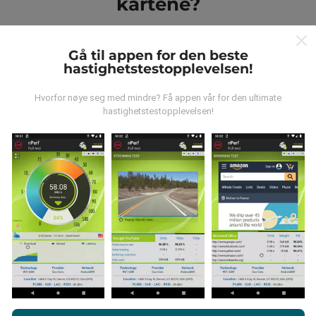
kartene?
Gå til appen for den beste
hastighetstestopplevelsen!
Hvorfor nøye seg med mindre? Få appen vår for den ultimate
Hvor kommer dataene fra?
hastighetstestopplevelsen!
Dataene blir samlet inn fra tester utført av brukere av
nPerf-appen. Dette er tester utført under reelle
forhold, direkte i felt. Hvis du også vil involvere deg, er
alt du trenger å gjøre å laste ned nPerf-appen til
smarttelefonen.
Jo flere data det er, jo mer
omfattende blir kartene!
Ved å bla gjennom nPerf.com, samtykker du til vår
retningslinjer