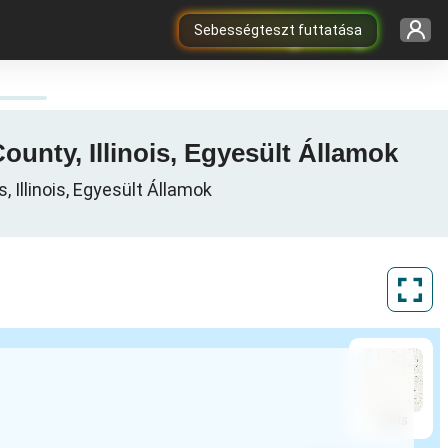
Sebességteszt futtatása
unty, Illinois, Egyesült Államok
 Illinois, Egyesült Államok
ArcGIS