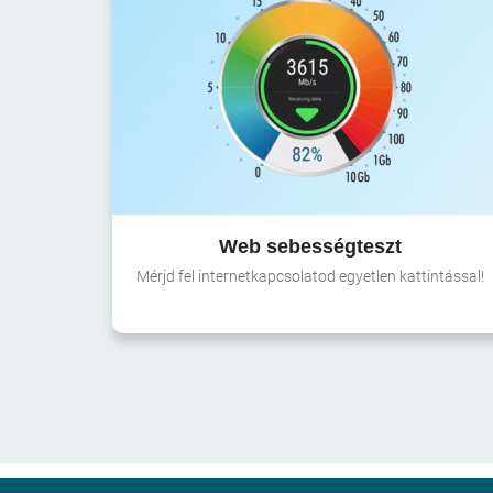
Web sebességteszt
Mérjd fel internetkapcsolatod egyetlen kattintással!