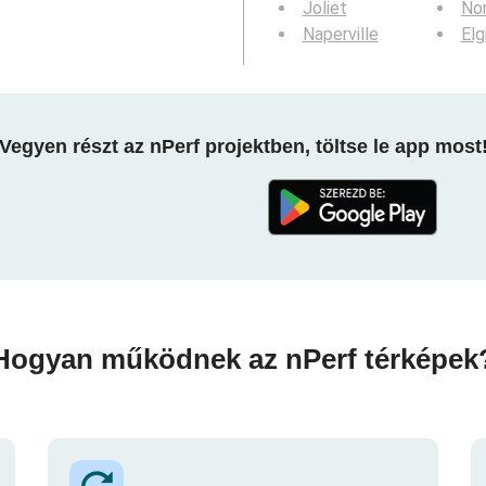
Joliet
Nor
Naperville
Elg
Vegyen részt az nPerf projektben, töltse le app most
Hogyan működnek az nPerf térképek