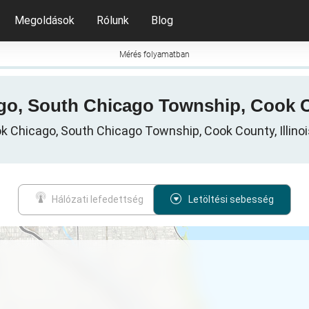
Megoldások
Rólunk
Blog
Mérés folyamatban
cago, South Chicago Township, Cook Co
ok Chicago, South Chicago Township, Cook County, Illinois,
Hálózati lefedettség
Letöltési sebesség