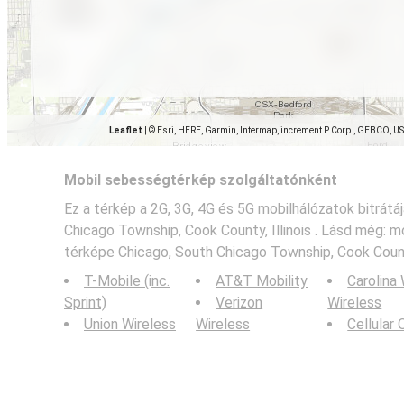
Leaflet
|
© Esri, HERE, Garmin, Intermap, increment P Corp., GEBCO, U
Mobil sebességtérkép szolgáltatónként
Ez a térkép a 2G, 3G, 4G és 5G mobilhálózatok bitrátá
Chicago Township, Cook County, Illinois . Lásd még: 
térképe Chicago, South Chicago Township, Cook County,
T-Mobile (inc.
AT&T Mobility
Carolina
Sprint)
Verizon
Wireless
Union Wireless
Wireless
Cellular