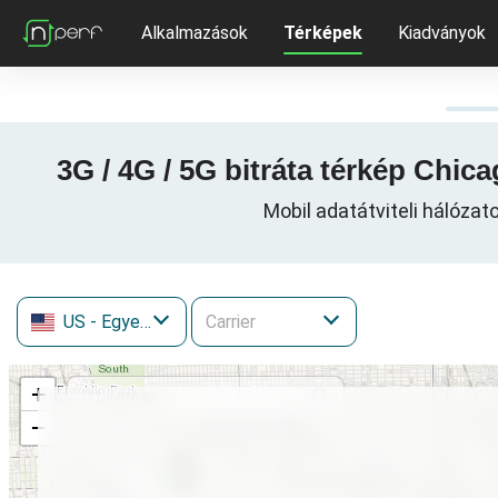
Alkalmazások
Térképek
Kiadványok
3G / 4G / 5G bitráta térkép Chi
Mobil adatátviteli hálózat
US
- Egyesült Államok
+
−