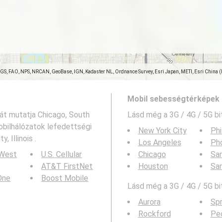
SGS, FAO, NPS, NRCAN, GeoBase, IGN, Kadaster NL, Ordnance Survey, Esri Japan, METI, Esri China 
Mobil sebességtérképek 
ját mutatja Chicago, South
Lásd még a
3G / 4G / 5G bi
mobilhálózatok lefedettségi
New York City
Phi
 Illinois .
Los Angeles
Ph
 West
U.S. Cellular
Chicago
San
AT&T FirstNet
Houston
Sa
 One
Boost Mobile
Lásd még a 3G / 4G / 5G bi
Aurora
Spr
Rockford
Peo