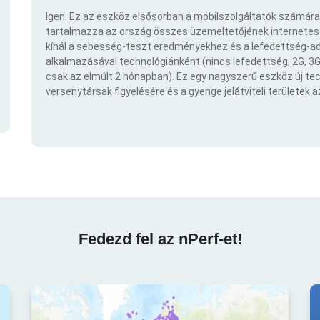
Igen. Ez az eszköz elsősorban a mobilszolgáltatók számára
tartalmazza az ország összes üzemeltetőjének internetes t
kínál a sebesség-teszt eredményekhez és a lefedettség-ad
alkalmazásával technológiánként (nincs lefedettség, 2G, 3G,
csak az elmúlt 2 hónapban). Ez egy nagyszerű eszköz új t
versenytársak figyelésére és a gyenge jelátviteli területek 
Fedezd fel az nPerf-et!