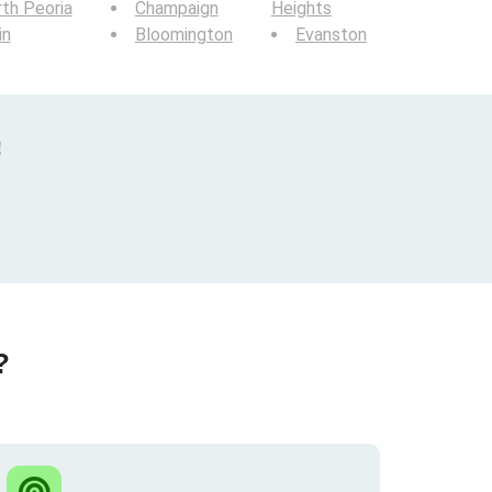
th Peoria
Champaign
Heights
in
Bloomington
Evanston
!
?