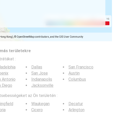
(Hong Kong), © OpenStreetMap contributors, and the GIS User Community
más területekre
trátákat :
ladelphia
Dallas
San Francisco
oenix
San Jose
Austin
 Antonio
Indianapolis
Columbus
n Diego
Jacksonville
tsebességeket az Ön területén :
ingfield
Waukegan
Decatur
ria
Cicero
Arlington