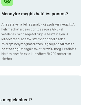
Mennyire megbízható és pontos?
A teszteket a felhasználók készülékein végzik. A
helymeghatározás pontossága a GPS-jel
vételének minőségétől függ a teszt idején. A
lefedettségi adatok szempontjából csak a
földrajzi helymeghatározás
legfeljebb 50 méter
pontosságú
vizsgálatokat őrizzük meg. Letöltött
bitráta esetén ez a küszöbérték 200 métert is
elérhet.
s megjeleníteni?