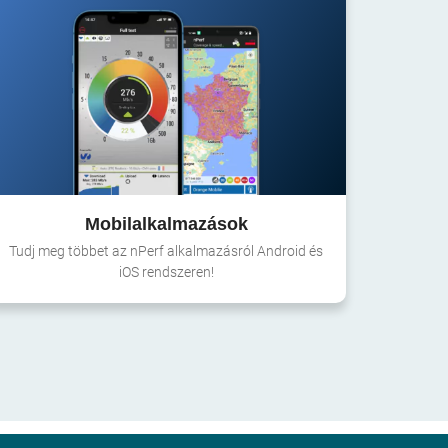
Mobilalkalmazások
Tudj meg többet az nPerf alkalmazásról Android és
iOS rendszeren!