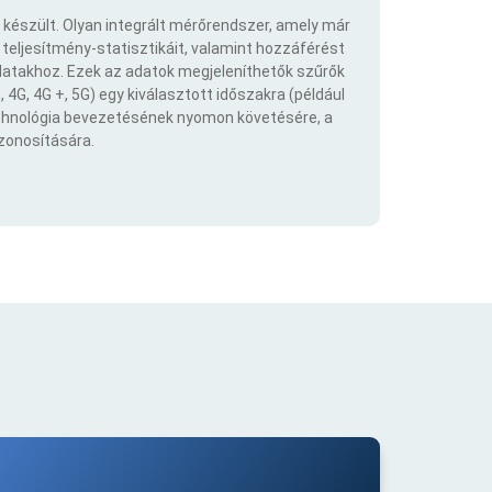
 készült. Olyan integrált mérőrendszer, amely már
eljesítmény-statisztikáit, valamint hozzáférést
atakhoz. Ezek az adatok megjeleníthetők szűrők
 4G, 4G +, 5G) egy kiválasztott időszakra (például
echnológia bevezetésének nyomon követésére, a
azonosítására.