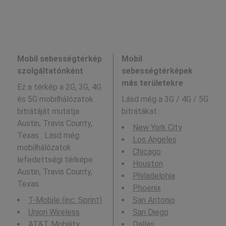
Mobil sebességtérkép
Mobil
szolgáltatónként
sebességtérképek
más területekre
Ez a térkép a 2G, 3G, 4G
és 5G mobilhálózatok
Lásd még a
3G / 4G / 5G
bitrátáját mutatja
bitrátákat :
Austin, Travis County,
New York City
Texas . Lásd még:
Los Angeles
mobilhálózatok
Chicago
lefedettségi térképe
Houston
Austin, Travis County,
Philadelphia
Texas .
Phoenix
T-Mobile (inc. Sprint)
San Antonio
Union Wireless
San Diego
AT&T Mobility
Dallas