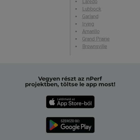
Laredo
Lubbock
Garland
Irving
Amarillo
Grand Prairie
Brownsville
Vegyen részt az nPerf
projektben, töltse le app most!