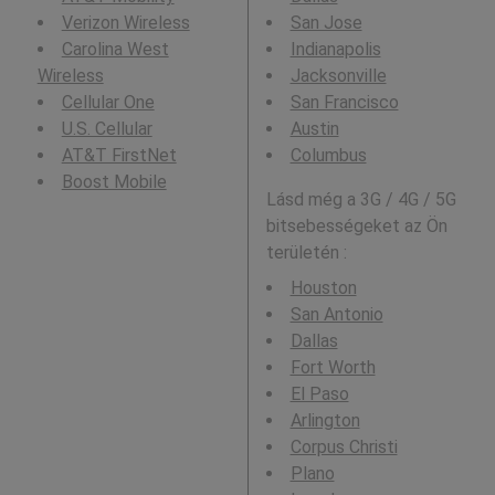
Verizon Wireless
San Jose
Carolina West
Indianapolis
Wireless
Jacksonville
Cellular One
San Francisco
U.S. Cellular
Austin
AT&T FirstNet
Columbus
Boost Mobile
Lásd még a 3G / 4G / 5G
bitsebességeket az Ön
területén :
Houston
San Antonio
Dallas
Fort Worth
El Paso
Arlington
Corpus Christi
Plano