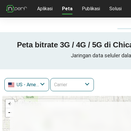
Aplikasi
Peta
Publikasi
Solusi
Peta bitrate 3G / 4G / 5G di Ch
Jaringan data seluler dala
US
- Amerika Serikat
+
−