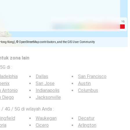
(Hong Kong), © OpenStreetMap contributors, and the GIS User Community
ntuk zona lain
 5G di
:
ladelphia
Dallas
San Francisco
oenix
San Jose
Austin
 Antonio
Indianapolis
Columbus
n Diego
Jacksonville
 / 4G / 5G di wilayah Anda :
ingfield
Waukegan
Decatur
ria
Cicero
Arlington