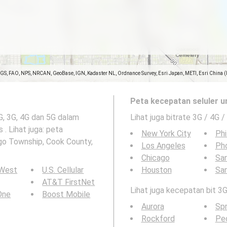
SGS, FAO, NPS, NRCAN, GeoBase, IGN, Kadaster NL, Ordnance Survey, Esri Japan, METI, Esri China 
Peta kecepatan seluler u
2G, 3G, 4G dan 5G dalam
Lihat juga bitrate 3G / 4G /
 . Lihat juga: peta
New York City
Phi
ago Township, Cook County,
Los Angeles
Ph
Chicago
San
 West
U.S. Cellular
Houston
Sa
AT&T FirstNet
Lihat juga kecepatan bit 3G
 One
Boost Mobile
Aurora
Spr
Rockford
Peo