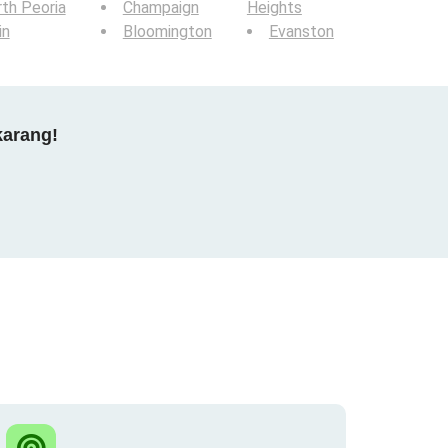
th Peoria
Champaign
Heights
in
Bloomington
Evanston
karang!