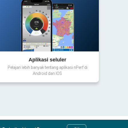
Aplikasi seluler
Pelajari lebih banyak tentang aplikasi nPerf di
Android dan IOS