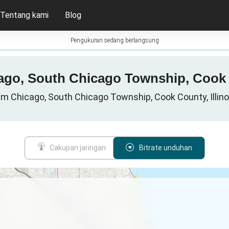
Tentang kami
Blog
Pengukuran sedang berlangsung
icago, South Chicago Township, Cook C
m Chicago, South Chicago Township, Cook County, Illinois
Cakupan jaringan
Bitrate unduhan