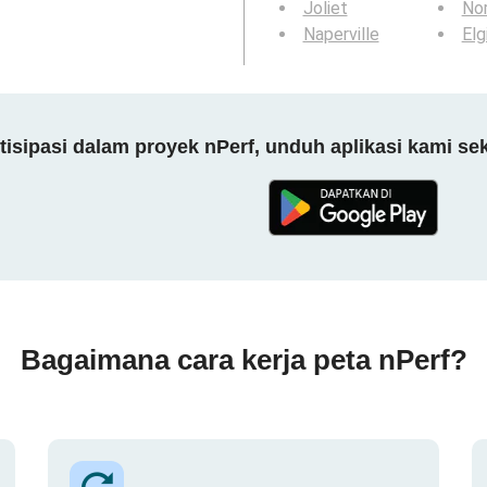
Joliet
Nor
Naperville
Elg
tisipasi dalam proyek nPerf, unduh aplikasi kami se
Bagaimana cara kerja peta nPerf?