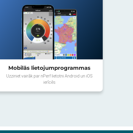
Mobilās lietojumprogrammas
Uzziniet vairāk par nPerf lietotni Android un iOS
ierīcēs