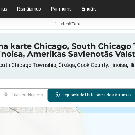
ijas
Risinājumus
Par mums
Emuārs
Notiek mērīšana
ruma karte Chicago, South Chicago
linoisa, Amerikas Savienotās Valst
South Chicago Township, Čikāga, Cook County, Ilinoisa, Il
Tīkla pārklājums
Lejupielādēt bitu pārraides ātrumus