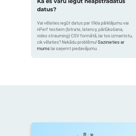
Kā es varu iegūt neapstrādātus
datus?
Vai vēlaties iegūt datus par tīkla pārklājumu vai
nPerf testiem (bitrate, latency, pārlūkošana,
video strauming) CSV formātā, lai tos izmantotu,
cik vēlaties? Nekādu problēmu!
Sazinieties ar
mums
lai saņemt piedavājumu.