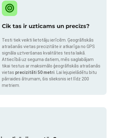
Cik tas ir uzticams un precīzs?
Testi tiek veikti lietotāju ierīcēm. Ģeogrāfiskās
atrašanās vietas precizitāte ir atkarīga no GPS
signāla uztveršanas kvalitātes testa laikā.
Attiecībā uz seguma datiem, mēs saglabājam
tikai testus ar maksimālo ģeogrāfiskās atrašanās
vietas
precizitāti 50 metri
. Lai lejupielādētu bitu
pārraides ātrumam, šis slieksnis iet līdz 200
metriem.