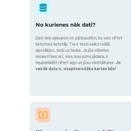
No kurienes nāk dati?
Dati tiek apkopoti no pārbaudēm, ko veic nPerf
lietotnes lietotāji. Tie ir testi veikti reālā
apstākļos, tieši uz lauka. Ja jūs vēlaties
iesaistīties arī, viss, kas jums jādara, ir
lejupielādēt nPerf app uz jūsu viedtālrunis.
Jo
vairāk datu ir, visaptverošāka kartes būs!