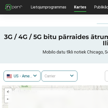
Lietojumprogrammas
Kartes
Publikāc
3G / 4G / 5G bitu pārraides āt
I
Mobilo datu tīkli notiek Chicago, 
US
- Amerikas Savienotās Valstis
+
−