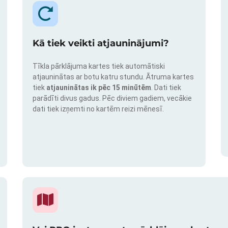
Kā tiek veikti atjauninājumi?
Tīkla pārklājuma kartes tiek automātiski
atjauninātas ar botu katru stundu. Ātruma kartes
tiek
atjauninātas ik pēc 15 minūtēm
. Dati tiek
parādīti divus gadus. Pēc diviem gadiem, vecākie
dati tiek izņemti no kartēm reizi mēnesī.