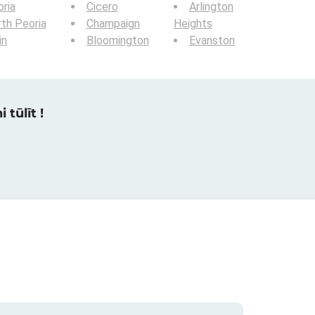
ria
Cicero
Arlington
th Peoria
Champaign
Heights
in
Bloomington
Evanston
 tūlīt !