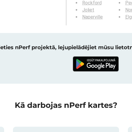
Rockford
Peo
Joliet
Nor
Naperville
Elg
eties nPerf projektā, lejupielādējiet mūsu lietotni
Kā darbojas nPerf kartes?