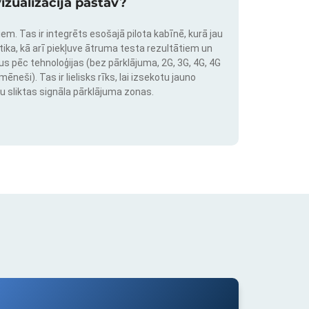
izualizācija pastāv?
em. Tas ir integrēts esošajā pilota kabīnē, kurā jau
stika, kā arī piekļuve ātruma testa rezultātiem un
us pēc tehnoloģijas (bez pārklājuma, 2G, 3G, 4G, 4G
neši). Tas ir lielisks rīks, lai izsekotu jauno
u sliktas signāla pārklājuma zonas.