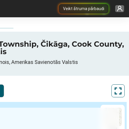
Veikt ātruma pārbaudi
 Township, Čikāga, Cook County,
is
linois, Amerikas Savienotās Valstis
ArcGIS