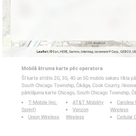
Leaflet
|
© Esri, HERE, Garmin, Intermap, increment P Corp., GEBCO, U
Mobilā ātruma karte pēc operatora
Šī karte attēlo 2G, 3G, 4G un 5G mobilo sakaru tīkla p
South Chicago Township, Čikāga, Cook County, Ilinoisa. 
pārklājuma karte Chicago, South Chicago Township, Čik
T-Mobile (inc.
AT&T Mobility
Carolina
Sprint)
Verizon
Wireless
Union Wireless
Wireless
Cellular