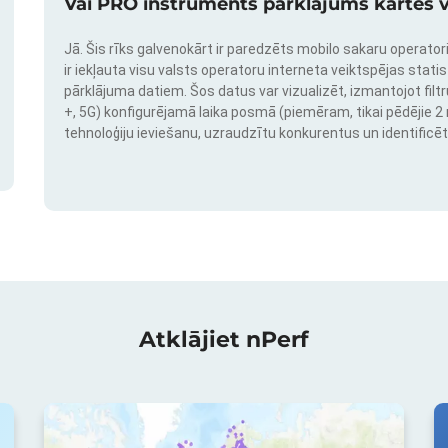
Vai PRO instruments pārklājums kartes v
Jā. Šis rīks galvenokārt ir paredzēts mobilo sakaru operatori
ir iekļauta visu valsts operatoru interneta veiktspējas stati
pārklājuma datiem. Šos datus var vizualizēt, izmantojot filtr
+, 5G) konfigurējamā laika posmā (piemēram, tikai pēdējie 2 mē
tehnoloģiju ieviešanu, uzraudzītu konkurentus un identificēt
Atklājiet nPerf