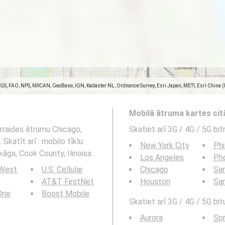
SGS, FAO, NPS, NRCAN, GeoBase, IGN, Kadaster NL, Ordnance Survey, Esri Japan, METI, Esri China 
Mobilā ātruma kartes ci
ārraides ātrumu Chicago,
Skatiet arī 3G / 4G / 5G bi
Skatīt arī : mobilo tīklu
New York City
Phi
āga, Cook County, Ilinoisa .
Los Angeles
Ph
 West
U.S. Cellular
Chicago
San
AT&T FirstNet
Houston
Sa
 One
Boost Mobile
Skatiet arī 3G / 4G / 5G bit
Aurora
Spr