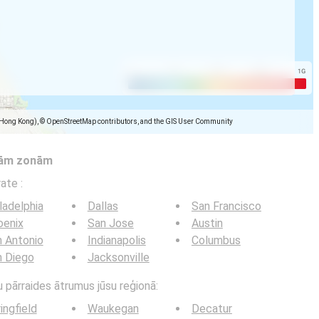
(Hong Kong), © OpenStreetMap contributors, and the GIS User Community
tām zonām
trate
:
ladelphia
Dallas
San Francisco
oenix
San Jose
Austin
 Antonio
Indianapolis
Columbus
n Diego
Jacksonville
u pārraides ātrumus jūsu reģionā:
ingfield
Waukegan
Decatur