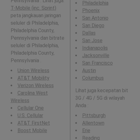
Pennsylvania . Lihat juga:
Philadelphia
T-Mobile (inc. Sprint)
Phoenix
peta jangkauan jaringan
San Antonio
seluler di Philadelphia,
San Diego
Philadelphia County,
Dallas
Pennsylvania dan bitrate
San Jose
seluler di Philadelphia,
Indianapolis
Philadelphia County,
Jacksonville
Pennsylvania .
San Francisco
Union Wireless
Austin
AT&T Mobility
Columbus
Verizon Wireless
Lihat juga kecepatan bit
Carolina West
3G / 4G / 5G di wilayah
Wireless
Anda :
Cellular One
U.S. Cellular
Pittsburgh
AT&T FirstNet
Allentown
Boost Mobile
Erie
Reading