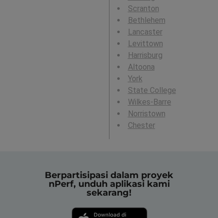
Scranton
Bethlehem
Lancaster
Levittown
Harrisburg
Altoona
York
State College
Wilkes-Barre
Norristown
Chester
Berpartisipasi dalam proyek
nPerf, unduh aplikasi kami
sekarang!