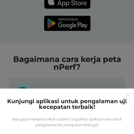
Bagaimana cara kerja peta
nPerf?
Kunjungi aplikasi untuk pengalaman uji
kecepatan terbaik!
Dari mana data tersebut berasal?
Mengapa menerima lebih sedikit? Dapatkan aplikasi kami untuk
Data dikumpulkan dari tes yang dilakukan oleh
pengalaman tes kecepatan tertinggi!
pengguna aplikasi nPerf. Tes yang dilakukan pada