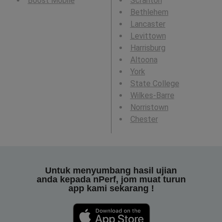
Boost Mobile
Scranton
Bethlehem
Lancaster
Levittown
Harrisburg
Altoona
York
State College
Wilkes-Barre
Norristown
Chester
Untuk menyumbang hasil ujian
anda kepada nPerf, jom muat turun
app kami sekarang !