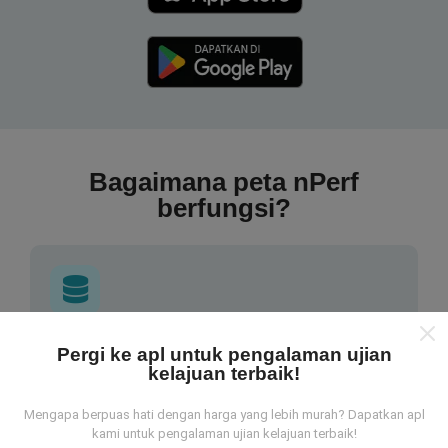
Bagaimana peta nPerf
berfungsi?
Dari mana asalnya data-data ni?
Pergi ke apl untuk pengalaman ujian
kelajuan terbaik!
Data-data dikumpulkan dari ujian yang telah dilakukan
oleh pengguna app kami sendiri. Ujian ini dijalankan
Mengapa berpuas hati dengan harga yang lebih murah? Dapatkan apl
kami untuk pengalaman ujian kelajuan terbaik!
terus dari lokasi mereka! Sekiranya anda berminat,