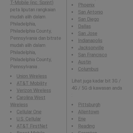
T-Mobile (inc. Sprint)
Phoenix
peta liputan rangkaian
San Antonio
mudah alih dalam
San Diego
Philadelphia,
Dallas
Philadelphia County,
San Jose
Pennsylvania dan bitrate
Indianapolis
mudah alih dalam
Jacksonville
Philadelphia,
San Francisco
Philadelphia County,
Austin
Pennsylvania .
Columbus
Union Wireless
Lihat juga kadar bit 3G /
AT&T Mobility
4G / 5G di kawasan anda
Verizon Wireless
:
Carolina West
Wireless
Pittsburgh
Cellular One
Allentown
U.S. Cellular
Erie
AT&T FirstNet
Reading