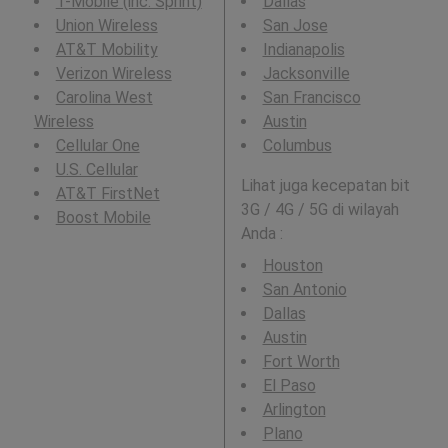
T-Mobile (inc. Sprint)
Dallas
Union Wireless
San Jose
AT&T Mobility
Indianapolis
Verizon Wireless
Jacksonville
Carolina West
San Francisco
Wireless
Austin
Cellular One
Columbus
U.S. Cellular
Lihat juga kecepatan bit
AT&T FirstNet
3G / 4G / 5G di wilayah
Boost Mobile
Anda :
Houston
San Antonio
Dallas
Austin
Fort Worth
El Paso
Arlington
Plano