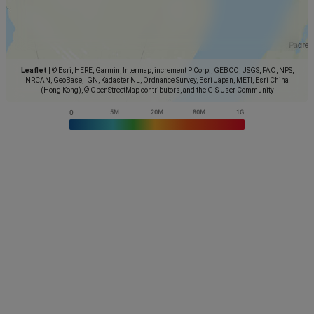
Leaflet
|
© Esri, HERE, Garmin, Intermap, increment P Corp., GEBCO, USGS, FAO, NPS,
NRCAN, GeoBase, IGN, Kadaster NL, Ordnance Survey, Esri Japan, METI, Esri China
(Hong Kong), © OpenStreetMap contributors, and the GIS User Community