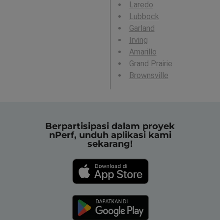
Laredo
Lubbock
Garland
Irving
Amarillo
Grand Prairie
Brownsville
Berpartisipasi dalam proyek
nPerf, unduh aplikasi kami
sekarang!