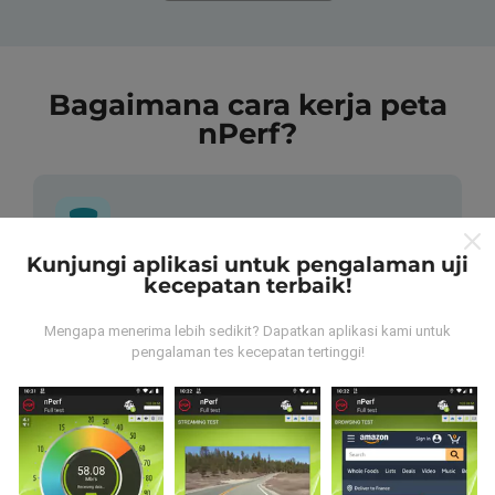
Bagaimana cara kerja peta
nPerf?
Kunjungi aplikasi untuk pengalaman uji
kecepatan terbaik!
Dari mana data tersebut berasal?
Mengapa menerima lebih sedikit? Dapatkan aplikasi kami untuk
Data dikumpulkan dari tes yang dilakukan oleh
pengalaman tes kecepatan tertinggi!
pengguna aplikasi nPerf. Tes yang dilakukan pada
kondisi yang sebenarnya, langsung di lapangan. Jika
Anda ingin terlibat juga, yang harus Anda lakukan
adalah mengunduh aplikasi nPerf ke ponsel Anda.
Semakin banyak data, semakin komprehensif peta
tersebut!