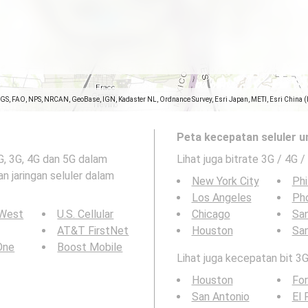
SGS, FAO, NPS, NRCAN, GeoBase, IGN, Kadaster NL, Ordnance Survey, Esri Japan, METI, Esri China 
Peta kecepatan seluler u
2G, 3G, 4G dan 5G dalam
Lihat juga bitrate 3G / 4G /
n jaringan seluler dalam
New York City
Phi
Los Angeles
Ph
 West
U.S. Cellular
Chicago
San
AT&T FirstNet
Houston
Sa
 One
Boost Mobile
Lihat juga kecepatan bit 3G
Houston
For
San Antonio
El 