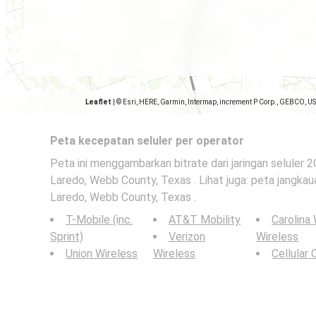
Leaflet
|
© Esri, HERE, Garmin, Intermap, increment P Corp., GEBCO, U
Peta kecepatan seluler per operator
Peta ini menggambarkan bitrate dari jaringan seluler 
Laredo, Webb County, Texas . Lihat juga: peta jangkaua
Laredo, Webb County, Texas .
T-Mobile (inc.
AT&T Mobility
Carolina
Sprint)
Verizon
Wireless
Union Wireless
Wireless
Cellular