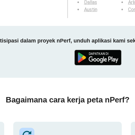
Dallas
Arl
Austin
Cor
tisipasi dalam proyek nPerf, unduh aplikasi kami se
Bagaimana cara kerja peta nPerf?