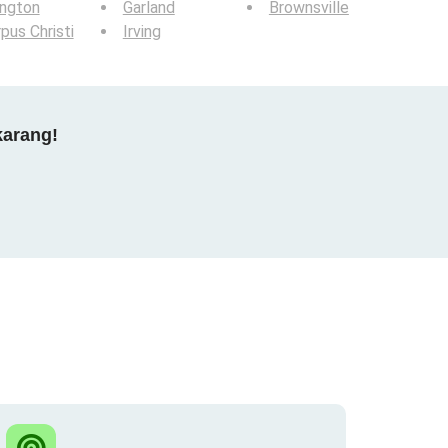
ington
Garland
Brownsville
pus Christi
Irving
karang!