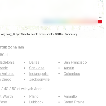
(Hong Kong), © OpenStreetMap contributors, and the GIS User Community
ntuk zona lain
 5G di
:
ladelphia
Dallas
San Francisco
oenix
San Jose
Austin
 Antonio
Indianapolis
Columbus
n Diego
Jacksonville
 / 4G / 5G di wilayah Anda :
t Worth
Plano
Amarillo
Paso
Lubbock
Grand Prairie