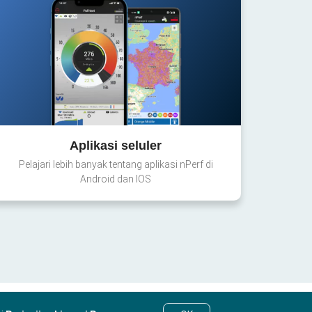
Aplikasi seluler
Pelajari lebih banyak tentang aplikasi nPerf di
Android dan IOS