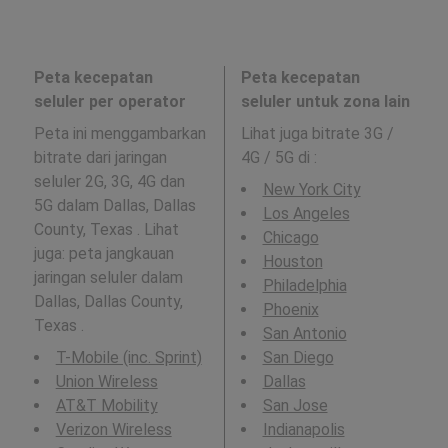
Peta kecepatan
Peta kecepatan
seluler per operator
seluler untuk zona lain
Peta ini menggambarkan
Lihat juga bitrate 3G /
bitrate dari jaringan
4G / 5G di
:
seluler 2G, 3G, 4G dan
New York City
5G dalam Dallas, Dallas
Los Angeles
County, Texas . Lihat
Chicago
juga: peta jangkauan
Houston
jaringan seluler dalam
Philadelphia
Dallas, Dallas County,
Phoenix
Texas .
San Antonio
T-Mobile (inc. Sprint)
San Diego
Union Wireless
Dallas
AT&T Mobility
San Jose
Verizon Wireless
Indianapolis