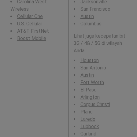
Carolina West
Jacksonville
Wireless
San Francisco
Cellular One
Austin
U.S. Cellular
Columbus
AT&T FirstNet
Lihat juga kecepatan bit
Boost Mobile
3G / 4G / 5G di wilayah
Anda :
Houston
San Antonio
Austin
Fort Worth
El Paso
Arlington
Corpus Christi
Plano
Laredo
Lubbock
Garland