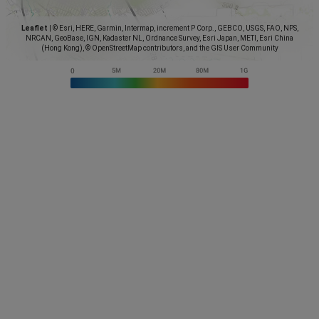
Leaflet
|
© Esri, HERE, Garmin, Intermap, increment P Corp., GEBCO, USGS, FAO, NPS,
NRCAN, GeoBase, IGN, Kadaster NL, Ordnance Survey, Esri Japan, METI, Esri China
(Hong Kong), © OpenStreetMap contributors, and the GIS User Community