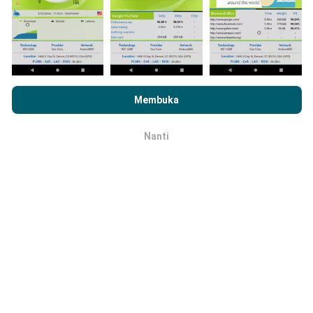
Dengan menjelajahi nPerf.com, Anda menyetujui
Kebijakan
Bagaimana pembaruan dibuat?
Penggunaan Privasi dan Cookie
kami serta uji nPerf kami
Membuka
Perjanjian Lisensi Pengguna
.
Peta jangkauan jaringan secara otomatis diperbarui
oleh bot setiap jam. Peta kecepatan
diperbarui
Nanti
OK
setiap 15 menit
. Data ditampilkan selama dua tahun.
Setelah dua tahun, data paling lama akan dihapus dari
peta sebulan sekali.
Seberapa handal dan akuratnya hal ini?