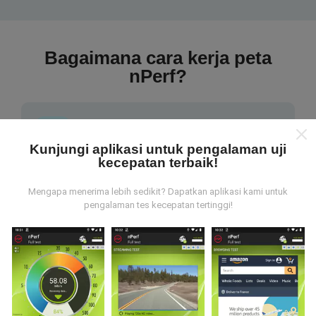
Bagaimana cara kerja peta
nPerf?
Kunjungi aplikasi untuk pengalaman uji
kecepatan terbaik!
Dari mana data tersebut berasal?
Mengapa menerima lebih sedikit? Dapatkan aplikasi kami untuk
pengalaman tes kecepatan tertinggi!
Data dikumpulkan dari tes yang dilakukan oleh
pengguna aplikasi nPerf. Tes yang dilakukan pada
kondisi yang sebenarnya, langsung di lapangan. Jika
Anda ingin terlibat juga, yang harus Anda lakukan
adalah mengunduh aplikasi nPerf ke ponsel Anda.
Semakin banyak data, semakin komprehensif peta
tersebut!