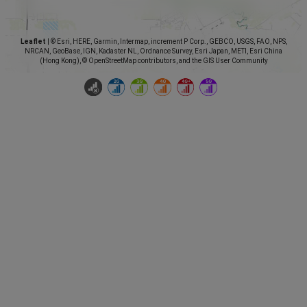
Leaflet
|
© Esri, HERE, Garmin, Intermap, increment P Corp., GEBCO, USGS, FAO, NPS,
NRCAN, GeoBase, IGN, Kadaster NL, Ordnance Survey, Esri Japan, METI, Esri China
(Hong Kong), © OpenStreetMap contributors, and the GIS User Community