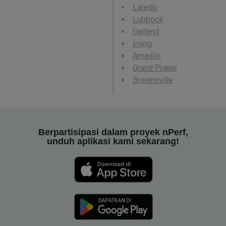
Laredo
Lubbock
Garland
Irving
Amarillo
Grand Prairie
Brownsville
Berpartisipasi dalam proyek nPerf,
unduh aplikasi kami sekarang!