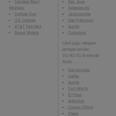
Carolina West
San Jose
Wireless
Indianapolis
Cellular One
Jacksonville
U.S. Cellular
San Francisco
AT&T FirstNet
Austin
Boost Mobile
Columbus
Lihat juga cakupan
jaringan seluler
3G/4G/5G di wilayah
Anda:
San Antonio
Dallas
Austin
Fort Worth
El Paso
Arlington
Corpus Christi
Plano