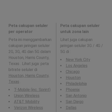
Peta cakupan seluler
Peta cakupan seluler
per operator
untuk zona lain
Peta ini menggambarkan
Lihat juga cakupan
cakupan jaringan seluler
jaringan seluler 3G / 4G /
2G, 3G, 4G dan 5G dalam
5G di
:
Houston, Harris County,
New York City
Texas . Lihat juga: peta
Los Angeles
bitrate seluler di
Chicago
Houston, Harris County,
Houston
Texas
.
Philadelphia
T-Mobile (inc. Sprint)
Phoenix
Union Wireless
San Antonio
AT&T Mobility
San Diego
Verizon Wireless
Dallas