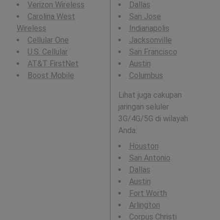
Verizon Wireless
Dallas
Carolina West
San Jose
Wireless
Indianapolis
Cellular One
Jacksonville
U.S. Cellular
San Francisco
AT&T FirstNet
Austin
Boost Mobile
Columbus
Lihat juga cakupan
jaringan seluler
3G/4G/5G di wilayah
Anda:
Houston
San Antonio
Dallas
Austin
Fort Worth
Arlington
Corpus Christi