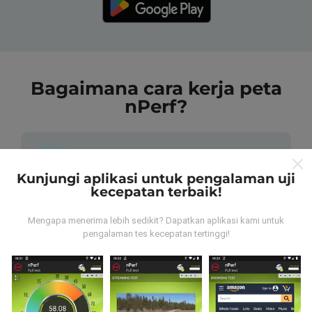
Bagaimana cara kerja peta
nPerf?
Kunjungi aplikasi untuk pengalaman uji
kecepatan terbaik!
Dari mana data tersebut berasal?
Mengapa menerima lebih sedikit? Dapatkan aplikasi kami untuk
pengalaman tes kecepatan tertinggi!
Data dikumpulkan dari tes yang dilakukan oleh
pengguna aplikasi nPerf. Tes yang dilakukan pada
kondisi yang sebenarnya, langsung di lapangan. Jika
Anda ingin terlibat juga, yang harus Anda lakukan
adalah mengunduh aplikasi nPerf ke ponsel Anda.
Semakin banyak data, semakin komprehensif peta