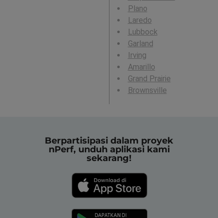
Plano
Laredo
Lubbock
Garland
Irving
Amarillo
Grand Prairie
Brownsville
Berpartisipasi dalam proyek
nPerf, unduh aplikasi kami
sekarang!