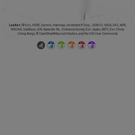
Leaflet
|
© Esri, HERE, Garmin, Intermap, increment P Corp., GEBCO, USGS, FAO, NPS,
NRCAN, GeoBase, IGN, Kadaster NL, Ordnance Survey, Esri Japan, METI, Esri China
(Hong Kong), © OpenStreetMap contributors, and the GIS User Community