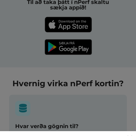
Til að taka þátt í nPerf skaltu
sækja appið!
Hvernig virka nPerf kortin?
Hvar verða gögnin til?