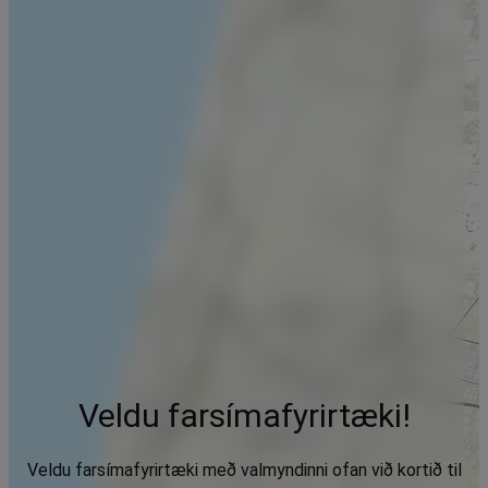
Veldu farsímafyrirtæki!
Veldu farsímafyrirtæki með valmyndinni ofan við kortið til