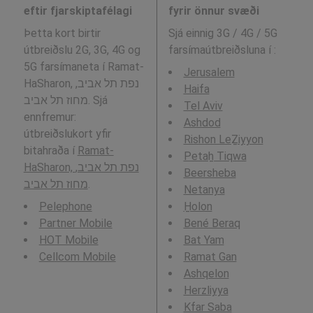
eftir fjarskiptafélagi
fyrir önnur svæði
Þetta kort birtir
Sjá einnig 3G / 4G / 5G
útbreiðslu 2G, 3G, 4G og
farsímaútbreiðsluna í
:
5G farsímaneta í Ramat-
Jerusalem
HaSharon, נפת תל אביב,
Haifa
מחוז תל אביב. Sjá
Tel Aviv
ennfremur:
Ashdod
útbreiðslukort yfir
Rishon LeẔiyyon
bitahraða í
Ramat-
Petaẖ Tiqwa
HaSharon, נפת תל אביב,
Beersheba
מחוז תל אביב
.
Netanya
Pelephone
H̱olon
Partner Mobile
Bené Beraq
HOT Mobile
Bat Yam
Cellcom Mobile
Ramat Gan
Ashqelon
Herzliyya
Kfar Saba