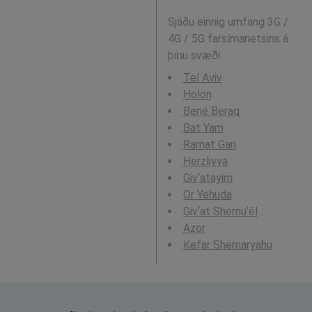
Sjáðu einnig umfang 3G /
4G / 5G farsímanetsins á
þínu svæði:
Tel Aviv
H̱olon
Bené Beraq
Bat Yam
Ramat Gan
Herzliyya
Giv‘atayim
Or Yehuda
Giv‘at Shemu’él
Azor
Kefar Shemaryahu