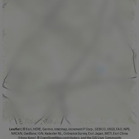
Leaflet
|
© Esri, HERE, Garmin, Intermap, increment P Corp., GEBCO, USGS, FAO, NPS,
NRCAN, GeoBase, IGN, Kadaster NL, Ordnance Survey, Esri Japan, METI, Esri China
(Hong Kong), © OpenStreetMap contributors, and the GIS User Community