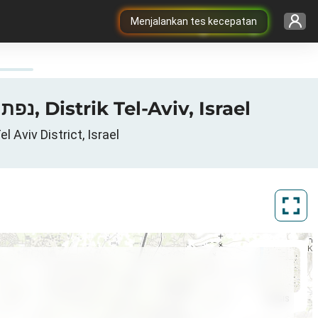
Menjalankan tes kecepatan
Peta cakupan 3G / 4G / 5G dalam Ramat-HaSharon, נפת תל אביב, Distrik Tel-Aviv, Israel
נפת תל אב, Distrik Tel-Aviv, Tel Aviv District, Israel
ArcGIS