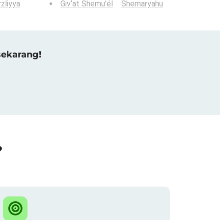
zliyya
Giv‘at Shemu’él
Shemaryahu
sekarang!
?