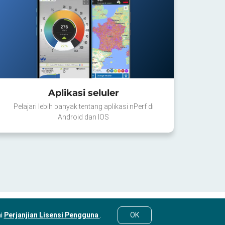
Aplikasi seluler
Pelajari lebih banyak tentang aplikasi nPerf di
Android dan IOS
mi
Perjanjian Lisensi Pengguna
.
OK