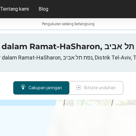
Tentang kami
Blog
Pengukuran sedang berlangsung
Jaringan data seluler dalam Ramat-HaSharon, יב
Cakupan jaringan
Bitrate unduhan