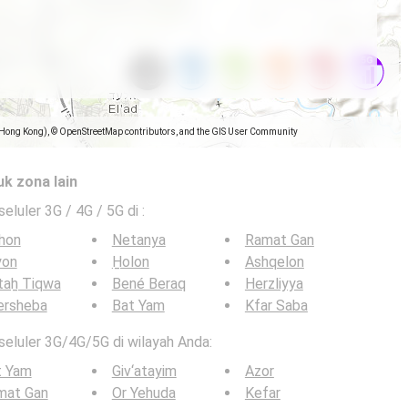
(Hong Kong), © OpenStreetMap contributors, and the GIS User Community
uk zona lain
seluler 3G / 4G / 5G di
:
hon
Netanya
Ramat Gan
yon
H̱olon
Ashqelon
taẖ Tiqwa
Bené Beraq
Herzliyya
ersheba
Bat Yam
Kfar Saba
 seluler 3G/4G/5G di wilayah Anda:
t Yam
Giv‘atayim
Azor
mat Gan
Or Yehuda
Kefar