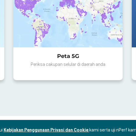
Peta 5G
Periksa cakupan selular di daerah anda
ui
Kebijakan Penggunaan Privasi dan Cookie
kami serta uji nPerf ka