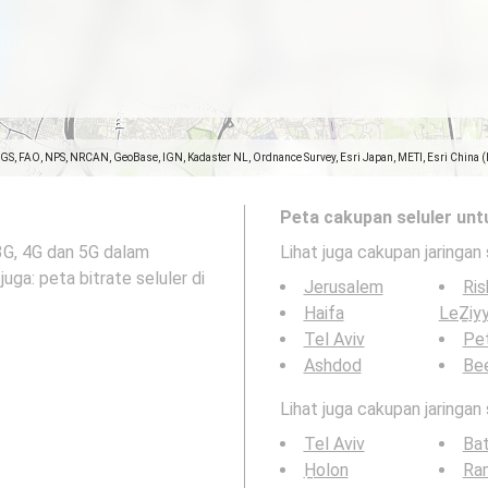
SGS, FAO, NPS, NRCAN, GeoBase, IGN, Kadaster NL, Ordnance Survey, Esri Japan, METI, Esri China 
Peta cakupan seluler unt
3G, 4G dan 5G dalam
Lihat juga cakupan jaringan 
el-Aviv . Lihat juga: peta bitrate seluler di
Jerusalem
Ris
Haifa
LeẔiy
Tel Aviv
Pe
Ashdod
Be
Lihat juga cakupan jaringan
Tel Aviv
Ba
H̱olon
Ra