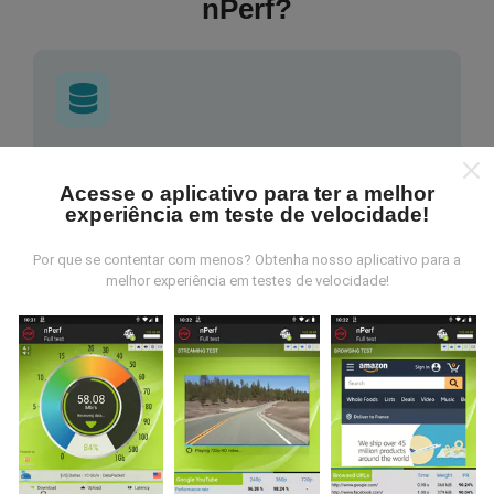
nPerf?
De onde vem os dados nperf?
Acesse o aplicativo para ter a melhor
experiência em teste de velocidade!
As medidas coletadas são efetuadas pour
utilizadores do aplicativo nPerf. São medidas
realizadas em condições reais, efetuadas no local em
Por que se contentar com menos? Obtenha nosso aplicativo para a
melhor experiência em testes de velocidade!
questão. Se você também quiser participar, basta
baixar o aplicativo nPerf no seu telefone.
Quanto mais
dados tivermos, mais completos ficarão os mapas !