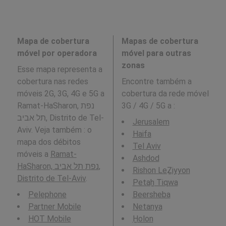
Mapa de cobertura
Mapas de cobertura
móvel por operadora
móvel para outras
zonas
Esse mapa representa a
cobertura nas redes
Encontre também a
móveis 2G, 3G, 4G e 5G a
cobertura da rede móvel
Ramat-HaSharon, נפת
3G / 4G / 5G a
:
תל אביב, Distrito de Tel-
Jerusalem
Aviv. Veja também : o
Haifa
mapa dos débitos
Tel Aviv
móveis a
Ramat-
Ashdod
HaSharon, נפת תל אביב,
Rishon LeẔiyyon
Distrito de Tel-Aviv
.
Petaẖ Tiqwa
Pelephone
Beersheba
Partner Mobile
Netanya
HOT Mobile
H̱olon