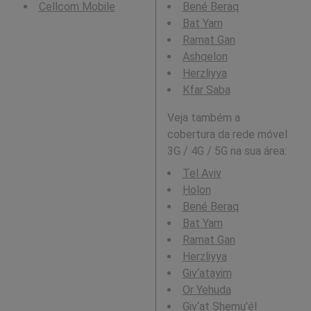
Cellcom Mobile
Bené Beraq
Bat Yam
Ramat Gan
Ashqelon
Herzliyya
Kfar Saba
Veja também a
cobertura da rede móvel
3G / 4G / 5G na sua área:
Tel Aviv
H̱olon
Bené Beraq
Bat Yam
Ramat Gan
Herzliyya
Giv‘atayim
Or Yehuda
Giv‘at Shemu’él