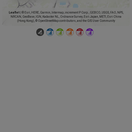
Leaflet
|
© Esri, HERE, Garmin, Intermap, increment P Corp., GEBCO, USGS, FAO, NPS,
NRCAN, GeoBase, IGN, Kadaster NL, Ordnance Survey, Esri Japan, METI, Esri China
(Hong Kong), © OpenStreetMap contributors, and the GIS User Community