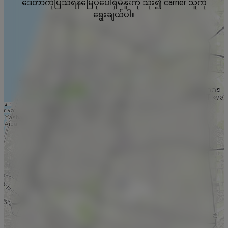
ဒေတာကိုပြသရန်မြေပုံပေါ်ရှိမီနူးကို သုံး၍ carrier သူကို
ရွေးချယ်ပါ။