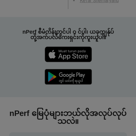
Kefar Shemaryahu
nPerf စီမံကိန်းတွင်ပါ ၀ င်ပါ၊ ယခုကျွန်ုပ်
တို့အက်ပလီကေးရှင်းကိုကူးယူပါ။
nPerf မြေပုံများဘယ်လိုအလုပ်လုပ်
သလဲ။