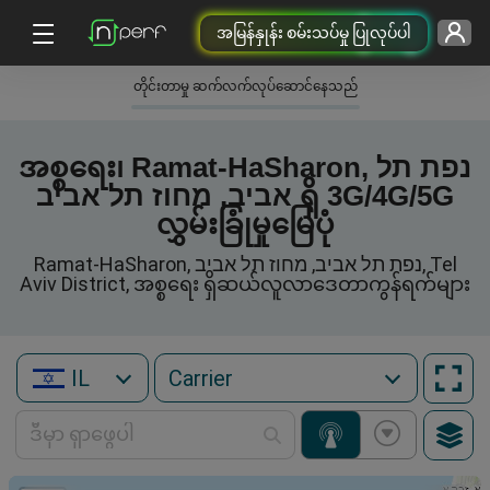
အမြန်နှုန်း စမ်းသပ်မှု ပြုလုပ်ပါ
တိုင်းတာမှု ဆက်လက်လုပ်ဆောင်နေသည်
အစ္စရေး၊ Ramat-HaSharon, נפת תל
אביב, מחוז תל אביב ရှိ 3G/4G/5G
လွှမ်းခြုံမှုမြေပုံ
Ramat-HaSharon, נפת תל אביב, מחוז תל אביב, Tel
Aviv District, အစ္စရေး ရှိဆယ်လူလာဒေတာကွန်ရက်များ
IL