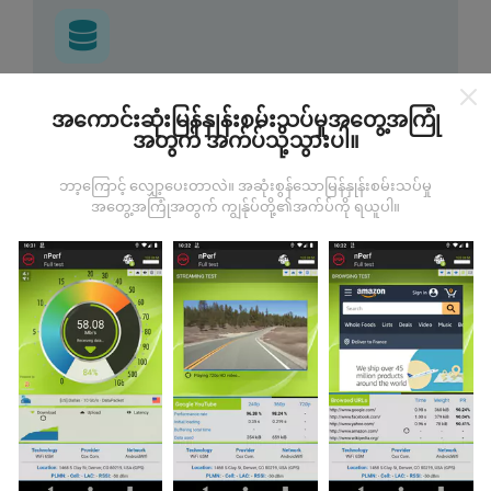
ဒေတာကဘယ်ကနေလာတာလဲ
အကောင်းဆုံးမြန်နှုန်းစမ်းသပ်မှုအတွေ့အကြုံ
အတွက် အက်ပ်သို့သွားပါ။
ဒေတာများကို nPerf အက်ပလီကေးရှင်းအသုံးပြုသူများမှ
ပြုလုပ်သောစမ်းသပ်မှုများမှရယူသည်။ ဤရွေ့ကားစစ်
ဘာ့ကြောင့် လျှော့ပေးတာလဲ။ အဆုံးစွန်သောမြန်နှုန်းစမ်းသပ်မှု
မှန်သောအခြေအနေများ, စစ်မှန်သောအခြေအနေများတွင်
အတွေ့အကြုံအတွက် ကျွန်ုပ်တို့၏အက်ပ်ကို ရယူပါ။
ကောက်ယူစမ်းသပ်မှုဖြစ်ကြသည်။ သင်လည်းပါ ၀ င်လိုပါက
nPerf အက်ပ်ကိုသင်၏စမတ်ဖုန်းထဲသို့ဒေါင်းလုပ်ဆွဲရန်ဖြစ်
သည်။
ဒေတာများများလေမြေပုံများပြည့်စုံလေလေ
ဖြစ်သည်။
မွမ်းမံမှုများကိုဘယ်လိုလုပ်ထားသလဲ။