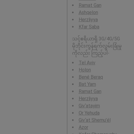
Ramat Gan
Ashqelon
Herzliyya
Kfar Saba
သင့်ဧရိယာရှိ 3G/4G/5G
မိုဘိုင်းကွန်ရက်လွှမ်းခြုံမှု
ကိုလည်း ကြည့်ပါ-
Tel Aviv
H̱olon
Bené Beraq
Bat Yam
Ramat Gan
Herzliyya
Giv‘atayim
Or Yehuda
Giv‘at Shemu’él
Azor