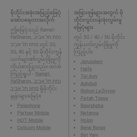
မိုဘိုင်းအဖုံးအဖြည့်မြေပုံ
အခြားဇုန်များအတွက် မို
အော်ပရေတာအလိုက်
ဘိုင်းကွင်းဝန်းဖုံးလွှမ်းမှု
မြေပုံများ
ဤမြေပုံသည် Ramat-
HaSharon, נפת תל אביב,
တွင် 3G / 4G / 5G မိုဘိုင်း
מחוז תל אביב တွင် 2G,
ကွန်ယက်လွှမ်းခြုံမှုကို
3G, 4G နှင့် 5G မိုဘိုင်းကွန်
ကြည့်ပါ။ :
ယက်များ၏လွှမ်းခြုံမှုကို
Jerusalem
ကိုယ်စားပြုသည်။ ထပ်မံ
Haifa
ကြည့်ရှုပါ -
Ramat-
Tel Aviv
HaSharon, נפת תל אביב,
Ashdod
מחוז תל אביב
ရှိမိုဘိုင်း
Rishon LeẔiyyon
နှုန်းများမြေပုံ။
Petaẖ Tiqwa
Pelephone
Beersheba
Partner Mobile
Netanya
HOT Mobile
H̱olon
Cellcom Mobile
Bené Beraq
Bat Yam