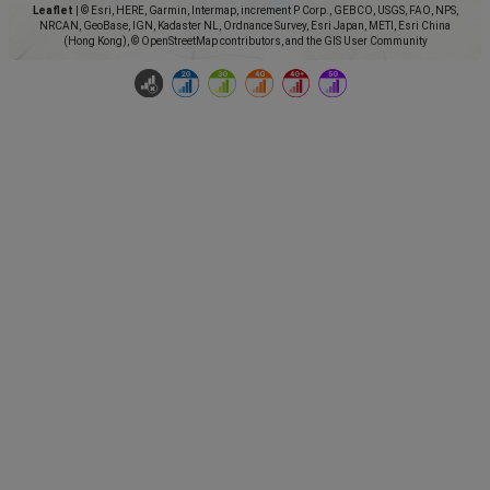
Leaflet
|
© Esri, HERE, Garmin, Intermap, increment P Corp., GEBCO, USGS, FAO, NPS,
NRCAN, GeoBase, IGN, Kadaster NL, Ordnance Survey, Esri Japan, METI, Esri China
(Hong Kong), © OpenStreetMap contributors, and the GIS User Community