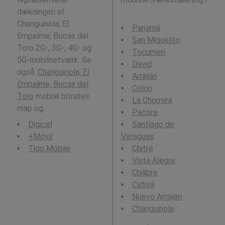
dækningen af
:
Changuinola, El
Panamá
Empalme, Bocas del
San Miguelito
Toro 2G-, 3G-, 4G- og
Tocumen
5G-mobilnetværk. Se
David
også:
Changuinola, El
Arraiján
Empalme, Bocas del
Colón
Toro
mobile bitrates
La Chorrera
map og.
Pacora
Digicel
Santiago de
+Móvil
Veraguas
Tigo Mobile
Chitré
Vista Alegre
Chilibre
Cativá
Nuevo Arraiján
Changuinola