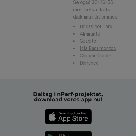
Se også 3G/4G/5G-
mobilnetværkets
dækning i dit område:
Bocas del Toro
Almirante
Guabito
Isla Bastimentos
Chiriquí Grande
Barranco
Deltag i nPerf-projektet,
download vores app nu!