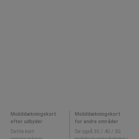
Mobildækningskort
Mobildækningskort
efter udbyder
for andre områder
Dette kort
Se også 3G / 4G / 5G
repræsenterer
mobilnetværksdækning i