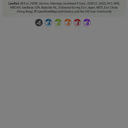
Leaflet
|
© Esri, HERE, Garmin, Intermap, increment P Corp., GEBCO, USGS, FAO, NPS,
NRCAN, GeoBase, IGN, Kadaster NL, Ordnance Survey, Esri Japan, METI, Esri China
(Hong Kong), © OpenStreetMap contributors, and the GIS User Community