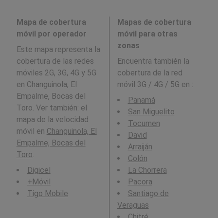
Mapa de cobertura
Mapas de cobertura
móvil por operador
móvil para otras
zonas
Este mapa representa la
cobertura de las redes
Encuentra también la
móviles 2G, 3G, 4G y 5G
cobertura de la red
en Changuinola, El
móvil 3G / 4G / 5G en
:
Empalme, Bocas del
Panamá
Toro. Ver también: el
San Miguelito
mapa de la velocidad
Tocumen
móvil en
Changuinola, El
David
Empalme, Bocas del
Arraiján
Toro
.
Colón
Digicel
La Chorrera
+Móvil
Pacora
Tigo Mobile
Santiago de
Veraguas
Chitré