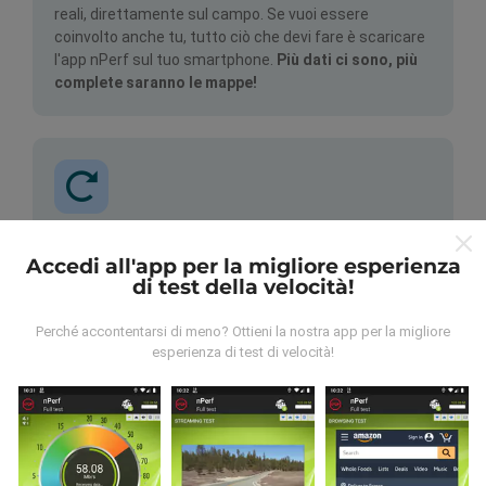
reali, direttamente sul campo. Se vuoi essere
coinvolto anche tu, tutto ciò che devi fare è scaricare
l'app nPerf sul tuo smartphone.
Più dati ci sono, più
complete saranno le mappe!
Come vengono fatti gli
Accedi all'app per la migliore esperienza
aggiornamenti?
di test della velocità!
Le mappe di copertura della rete vengono aggiornate
Perché accontentarsi di meno? Ottieni la nostra app per la migliore
automaticamente da un bot ogni ora. Le mappe della
esperienza di test di velocità!
velocità sono
aggiornate ogni 15 minuti
. I dati
vengono visualizzati per due anni. Dopo due anni, i dati
più vecchi vengono rimossi dalle mappe una volta al
mese.