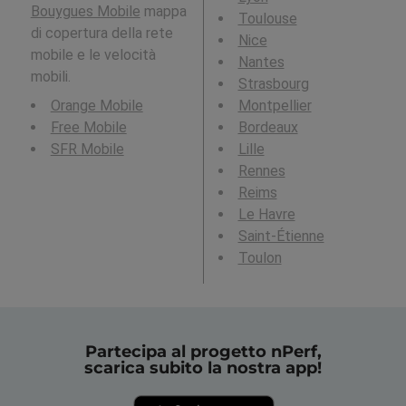
Bouygues Mobile
mappa
Toulouse
di copertura della rete
Nice
mobile e le velocità
Nantes
mobili.
Strasbourg
Orange Mobile
Montpellier
Free Mobile
Bordeaux
SFR Mobile
Lille
Rennes
Reims
Le Havre
Saint-Étienne
Toulon
Partecipa al progetto nPerf,
scarica subito la nostra app!