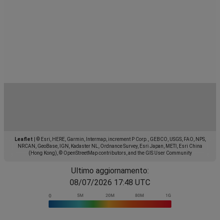
Leaflet
|
© Esri, HERE, Garmin, Intermap, increment P Corp., GEBCO, USGS, FAO, NPS,
NRCAN, GeoBase, IGN, Kadaster NL, Ordnance Survey, Esri Japan, METI, Esri China
(Hong Kong), © OpenStreetMap contributors, and the GIS User Community
Ultimo aggiornamento:
08/07/2026 17:48 UTC