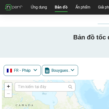
Ứng dụng
Bản đồ
Ấn phẩm
Giải p
Bản đồ tốc 
FR
- Pháp
Bouygues Mobile
+
−