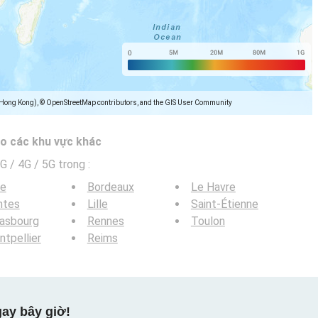
(Hong Kong), © OpenStreetMap contributors, and the GIS User Community
o các khu vực khác
G / 4G / 5G trong
:
ce
Bordeaux
Le Havre
ntes
Lille
Saint-Étienne
rasbourg
Rennes
Toulon
tpellier
Reims
ay bây giờ!