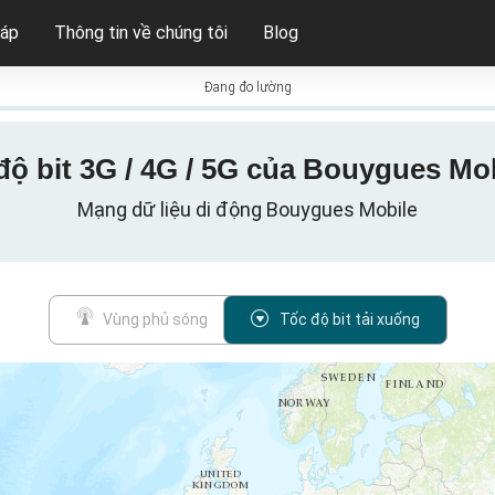
háp
Thông tin về chúng tôi
Blog
Đang đo lường
độ bit 3G / 4G / 5G của Bouygues Mob
Mạng dữ liệu di động Bouygues Mobile
Vùng phủ sóng
Tốc độ bit tải xuống