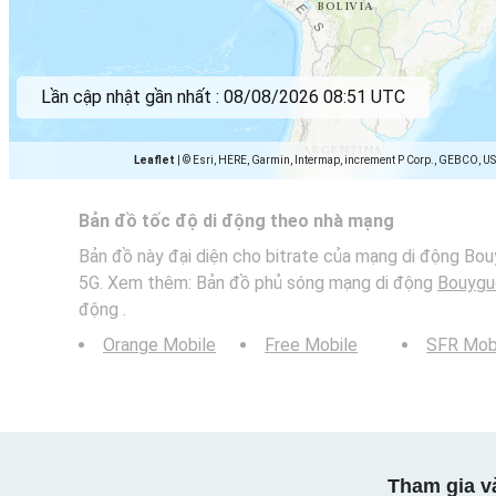
Lần cập nhật gần nhất :
08/08/2026 08:51 UTC
Leaflet
|
© Esri, HERE, Garmin, Intermap, increment P Corp., GEBCO, U
Bản đồ tốc độ di động theo nhà mạng
Bản đồ này đại diện cho bitrate của mạng di động Bou
5G. Xem thêm: Bản đồ phủ sóng mạng di động
Bouygu
động .
Orange Mobile
Free Mobile
SFR Mob
Tham gia v