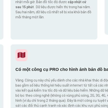
nhật mỗi giờ. Bản đồ tốc độ được
cập nhật cứ
sau 15 phút
. Dữ liệu được hiển thị trong hai năm.
Sau hai năm, dữ liệu cũ nhất sẽ bị xóa khỏi bản đồ
mỗi tháng một lần.
Có một công cụ PRO cho hình ảnh bản đồ ba
Vâng. Công cụ này chủ yếu dành cho các nhà khai thác di đ
bao gồm số liệu thống kê hiệu suất internet từ tất cả các n
vào kết quả kiểm tra tốc độ và dữ liệu bảo hiểm. Những dữ l
bộ lọc theo công nghệ (không có vùng phủ sóng, 2G, 3G, 4G, 
hình (ví dụ chỉ trong 2 tháng qua). Đây là một công cụ tuyệt 
sát các đối thủ cạnh tranh và xác định các khu vực phủ sóng