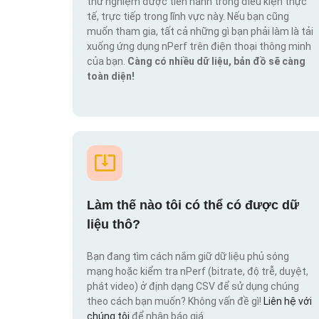
thử nghiệm được tiến hành trong điều kiện thực
tế, trực tiếp trong lĩnh vực này. Nếu bạn cũng
muốn tham gia, tất cả những gì bạn phải làm là tải
xuống ứng dụng nPerf trên điện thoại thông minh
của bạn.
Càng có nhiều dữ liệu, bản đồ sẽ càng
toàn diện!
Làm thế nào tôi có thể có được dữ
liệu thô?
Bạn đang tìm cách nắm giữ dữ liệu phủ sóng
mạng hoặc kiểm tra nPerf (bitrate, độ trễ, duyệt,
phát video) ở định dạng CSV để sử dụng chúng
theo cách bạn muốn? Không vấn đề gì!
Liên hệ với
chúng tôi
để nhận báo giá.