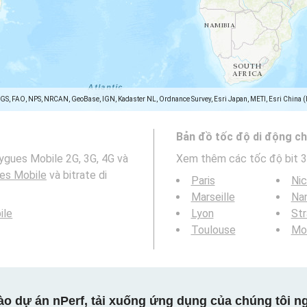
SGS, FAO, NPS, NRCAN, GeoBase, IGN, Kadaster NL, Ordnance Survey, Esri Japan, METI, Esri China 
Bản đồ tốc độ di động ch
ygues Mobile 2G, 3G, 4G và
Xem thêm các tốc độ bit 3
es Mobile
và bitrate di
Paris
Ni
Marseille
Na
ile
Lyon
St
Toulouse
Mon
ào dự án nPerf, tải xuống ứng dụng của chúng tôi ng