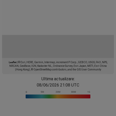
Leaflet
|
© Esri, HERE, Garmin, Intermap, increment P Corp., GEBCO, USGS, FAO, NPS,
NRCAN, GeoBase, IGN, Kadaster NL, Ordnance Survey, Esri Japan, METI, Esri China
(Hong Kong), © OpenStreetMap contributors, and the GIS User Community
Ultima actualizare:
08/06/2026 21:08 UTC