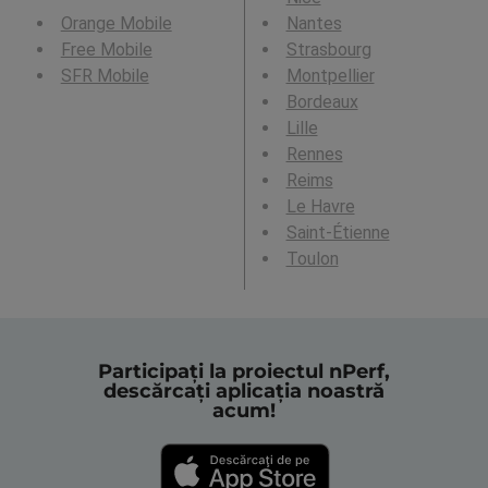
Orange Mobile
Nantes
Free Mobile
Strasbourg
SFR Mobile
Montpellier
Bordeaux
Lille
Rennes
Reims
Le Havre
Saint-Étienne
Toulon
Participați la proiectul nPerf,
descărcați aplicația noastră
acum!