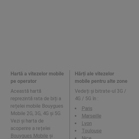
Hartă a vitezelor mobile
Hărți ale vitezelor
pe operator
mobile pentru alte zone
Această hartă
Vedeți și bitrate-ul 3G /
reprezintă rata de biți a
4G / 5G în
:
rețelei mobile Bouygues
Paris
Mobile 2G, 3G, 4G și 5G.
Marseille
Vezi și harta de
Lyon
acoperire a rețelei
Toulouse
Bouygues Mobile
și .
Nice