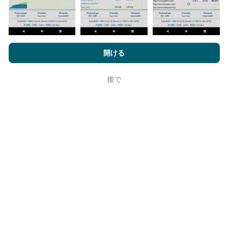
nPerf.comを閲覧することにより、お客様は
プライバシーおよびク
ッキーの使用ポリシー
およびnPerfテスト
エンドユーザーライセン
開ける
ス契約
同意します。
更新はどのように行われますか？
後で
OK
ネットワークカバレッジマップは、ボットによって1時
間ごとに自動的に更新されます。速度マップは
15分ご
とに更新
ます。データは2年間表示されます。 2年後、
最も古いデータが月に一度マップから削除されます。
信頼性と正確さはどのくらいですか?
テストはユーザーのデバイスで実施されます。位置情