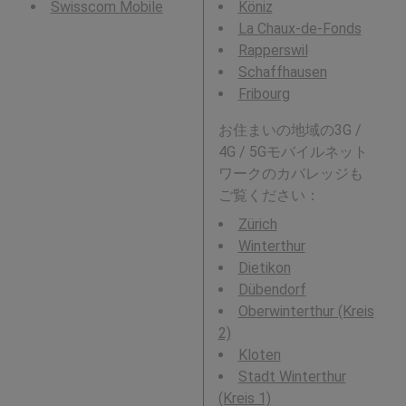
Swisscom Mobile
Köniz
La Chaux-de-Fonds
Rapperswil
Schaffhausen
Fribourg
お住まいの地域の3G /
4G / 5Gモバイルネット
ワークのカバレッジも
ご覧ください：
Zürich
Winterthur
Dietikon
Dübendorf
Oberwinterthur (Kreis
2)
Kloten
Stadt Winterthur
(Kreis 1)