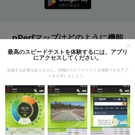
nPerfマップはどのように機能
しますか?
最高のスピードテストを体験するには、アプリ
にアクセスしてください。
妥協する必要はありません。究極のスピードテストを体験できるアプ
リを入手しましょう。
データはどこから来るのか?
データは、nPerfアプリのユーザーが実行したテストか
ら収集されます。これらは、現場で直接、実際の条件
で実施されるテストです。参加したい場合は、nPerfア
プリをスマートフォンにダウンロードするだけです。
データが多いほど、マップはより包括的になります！