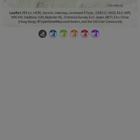
Leaflet
|
© Esri, HERE, Garmin, Intermap, increment P Corp., GEBCO, USGS, FAO, NPS,
NRCAN, GeoBase, IGN, Kadaster NL, Ordnance Survey, Esri Japan, METI, Esri China
(Hong Kong), © OpenStreetMap contributors, and the GIS User Community