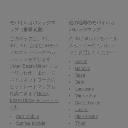
モバイルカバレッジマ
他の地域のモバイルカ
ップ（事業者別）
バレッジマップ
このマップは、2G、
の 3G / 4G / 5Gモバイル
3G、4G、および5Gモバ
ネットワークカバレッ
イルネットワークのカ
ジも参照してください :
バレッジを表します
Zürich
Uster, Bezirk Uster, チュ
Genève
ーリッヒ州。また、モ
Basel
バイルネットワークの
Bern
ビットレートマップも
Lausanne
確認できます
Uster,
Winterthur
Bezirk Uster, チューリッ
Sankt Gallen
ヒ州
。
Luzern
Salt Mobile
Biel/Bienne
Sunrise Mobile
Thun