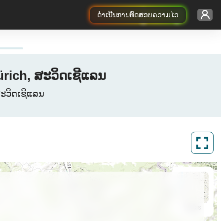
ດຳເນີນການທົດສອບຄວາມໄວ
ürich, ສະວິດເຊີແລນ
 ສະວິດເຊີແລນ
ArcGIS