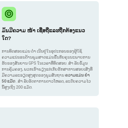
ມັນມີຄວາມ ໜ້າ ເຊື່ອຖືແລະຖືກຕ້ອງແນວ
ໃດ?
ການທົດສອບແມ່ນ ດຳ ເນີນຢູ່ໃນອຸປະກອນຂອງຜູ້ໃຊ້.
ຄວາມແນ່ນອນດ້ານພູມສາດແມ່ນຂື້ນກັບຄຸນນະພາບການ
ຮັບຂອງສັນຍານ GPS ໃນເວລາທີ່ທົດສອບ. ສຳ ລັບຂໍ້ມູນ
ການຄຸ້ມຄອງ, ພວກເຮົາພຽງແຕ່ເກັບຮັກສາການສອບເສັງທີ່
ມີຄວາມລະອຽດສູງສຸດຂອງພູມສັນຖານ
ຄວາມແມ່ນ ຍຳ
50 ແມັດ
. ສຳ ລັບອັດຕາການດາວໂຫລດ, ລະດັບຄວາມໄວ
ນີ້ສູງເຖິງ 200 ແມັດ.