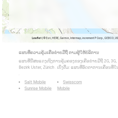
Leaflet
|
© Esri, HERE, Garmin, Intermap, increment P Corp., GEBCO, U
ແຜນທີ່ຄວາມຄຸ້ມເຄືອຂ່າຍມືຖື ຕາມຜູ້ໃຫ້ບໍລິການ
ແຜນທີ່ນີ້ສະແດງເຖິງການຄຸ້ມຄອງຂອງເຄືອຂ່າຍມືຖື 2G, 3G,
Bezirk Uster, Zürich . ເບິ່ງຕື່ມ: ແຜນທີ່ອັດຕາການເຄື່ອນທີ່
.
Salt Mobile
Swisscom
Sunrise Mobile
Mobile