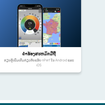
ຄໍາຮ້ອງສະຫມັກມືຖື
ຮຽນຮູ້ເພີ່ມເຕີມກ່ຽວກັບແອັບ nPerf ໃນ Android ແລະ
iOS