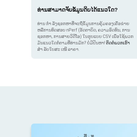
ທ່ານສາມາດຈັບຂໍ້ມູນດິບໄດ້ແນວໃດ?
ທ່ານ ກຳ ລັງຊອກຫາທີ່ຈະຖືຂໍ້ມູນການຄຸ້ມຄອງເຄືອຂ່າຍ
ຫລືການທົດສອບ nPerf (ອັດຕາບິດ, ຄວາມອົດທົນ, ການ
ຊອກຫາ, ການສາຍວິດີໂອ) ໃນຮູບແບບ CSV ເພື່ອໃຊ້ພວກ
ມັນແນວໃດກໍ່ຕາມທີ່ທ່ານມັກ? ບໍ່ມີປັນຫາ!
ຕິດຕໍ່ພວກເຮົາ
ສຳ ລັບໃບສະ ເໜີ ລາຄາ.