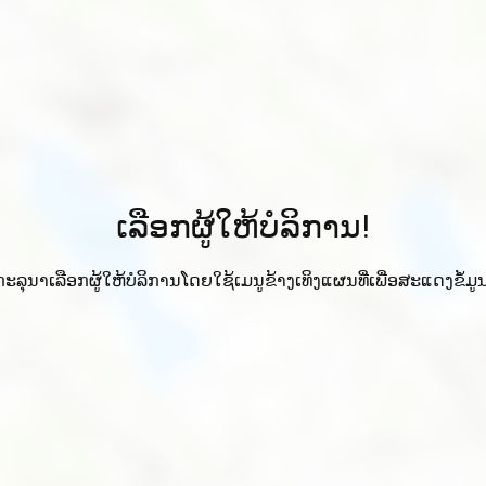
ເລືອກຜູ້ໃຫ້ບໍລິການ!
ກະລຸນາເລືອກຜູ້ໃຫ້ບໍລິການໂດຍໃຊ້ເມນູຂ້າງເທິງແຜນທີ່ເພື່ອສະແດງຂໍ້ມູນ