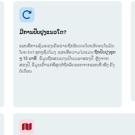
ມີການປັບປຸງແນວໃດ?
ແຜນທີ່ການຄຸ້ມຄອງເຄືອຂ່າຍຖືກອັບເດດໂດຍອັດຕະໂນມັດ
ໂດຍ bot ທຸກໆຊົ່ວໂມງ. ແຜນທີ່ຄວາມໄວແມ່ນ
ຖືກປັບປຸງທຸກ
ໆ 15 ນາທີ
. ຂໍ້ມູນຖືກສະແດງເປັນເວລາສອງປີ. ຫຼັງຈາກ
ສອງປີ, ຂໍ້ມູນເກົ່າແກ່ທີ່ສຸດກໍ່ຖືກລຶບອອກຈາກແຜນທີ່ ໜຶ່ງ ຄັ້ງ
ຕໍ່ເດືອນ.