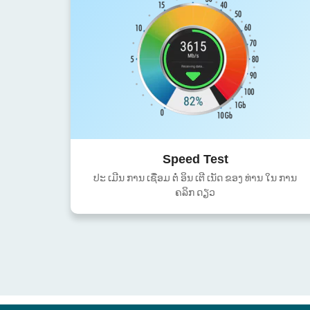
Speed Test
ປະ ເມີນ ການ ເຊື່ອມ ຕໍ່ ອິນ ເຕີ ເນັດ ຂອງ ທ່ານ ໃນ ການ
ຄລິກ ດຽວ