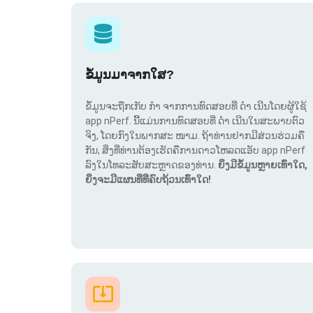
ຂໍ້ມູນມາຈາກໃສ?
ຂໍ້ມູນຈະຖືກເກັບ ກຳ ຈາກການທົດສອບທີ່ ດຳ ເນີນໂດຍຜູ້ໃຊ້
app nPerf. ນີ້ແມ່ນການທົດສອບທີ່ ດຳ ເນີນໃນສະພາບຕົວ
ຈິງ, ໂດຍກົງໃນພາກສະ ໜາມ. ຖ້າທ່ານຢາກມີສ່ວນຮ່ວມຄື
ກັນ, ສິ່ງທີ່ທ່ານຕ້ອງເຮັດຄືການດາວໂຫລດແອັບ app nPerf
ລົງໃນໂທລະສັບສະຫຼາດຂອງທ່ານ.
ຍິ່ງມີຂໍ້ມູນຫຼາຍເທົ່າໃດ,
ຍິ່ງຈະມີແຜນທີ່ທີ່ຄົບຖ້ວນເທົ່າໃດ!