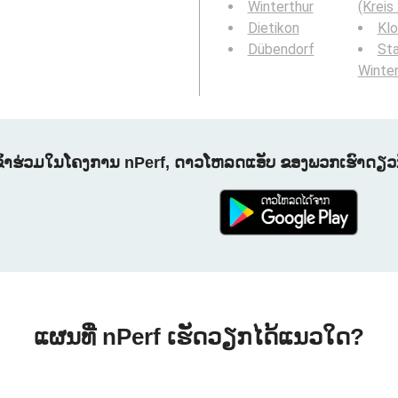
Winterthur
(Kreis 
Dietikon
Kl
Dübendorf
St
Winter
ຂົ້າຮ່ວມໃນໂຄງການ nPerf, ດາວໂຫລດແອັບ ຂອງພວກເຮົາດຽວນີ
ແຜນທີ່ nPerf ເຮັດວຽກໄດ້ແນວໃດ?