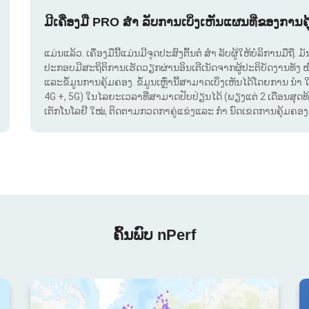
ມີເຄື່ອງມື PRO ສຳ ລັບການເບິ່ງເຫັນແຜນທີ່ຂອງການຄ
ແມ່ນແລ້ວ. ເຄື່ອງມືນີ້ແມ່ນມີຈຸດປະສົງຕົ້ນຕໍ ສຳ ລັບຜູ້ໃຫ້ບໍລິການມືຖື
ປະກອບມີສະຖິຕິການເຮັດວຽກຜ່ານອິນເຕີເນັດຈາກຜູ້ປະຕິບັດງານທັງ 
ແລະຂໍ້ມູນການຄຸ້ມຄອງ. ຂໍ້ມູນເຫຼົ່ານີ້ສາມາດເບິ່ງເຫັນໄດ້ໂດຍການ ນຳ 
4G +, 5G) ໃນໄລຍະເວລາທີ່ສາມາດປັບປ່ຽນໄດ້ (ພຽງແຕ່ 2 ເດືອນສຸດທ້າຍ
ເຕັກໂນໂລຢີ ໃໝ່, ຕິດຕາມກວດກາຄູ່ແຂ່ງແລະ ກຳ ນົດເຂດການຄຸ້ມຄອງສັນ
ຄົ້ນພົບ nPerf