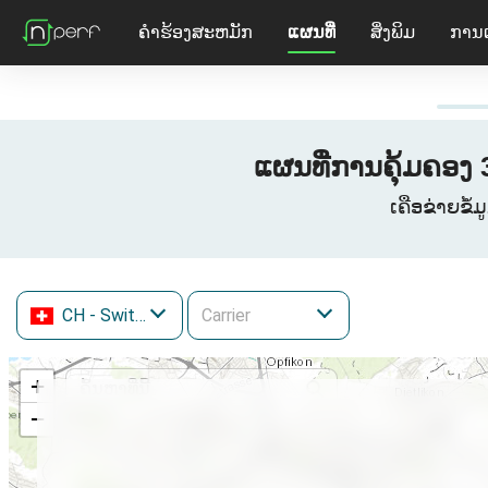
ຄໍາຮ້ອງສະຫມັກ
ແຜນທີ່
ສິ່ງພິມ
ການ
ແຜນທີ່ການຄຸ້ມຄອງ 
ເຄືອຂ່າຍຂໍ້
CH
- Switzerland
+
−