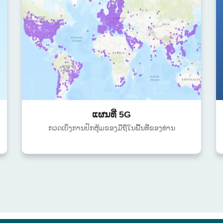
ແຜນທີ່ 5G
ກວດເບິ່ງການປົກຫຸ້ມຂອງມືຖືໃນພື້ນທີ່ຂອງທ່ານ