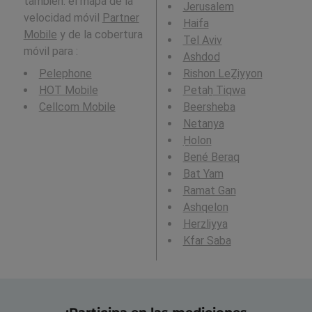
también: el mapa de la
Jerusalem
velocidad móvil
Partner
Haifa
Mobile
y de la cobertura
Tel Aviv
móvil para :
Ashdod
Pelephone
Rishon LeẔiyyon
HOT Mobile
Petaẖ Tiqwa
Cellcom Mobile
Beersheba
Netanya
H̱olon
Bené Beraq
Bat Yam
Ramat Gan
Ashqelon
Herzliyya
Kfar Saba