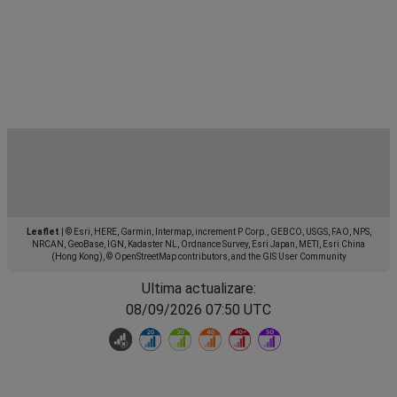
Leaflet
|
© Esri, HERE, Garmin, Intermap, increment P Corp., GEBCO, USGS, FAO, NPS,
NRCAN, GeoBase, IGN, Kadaster NL, Ordnance Survey, Esri Japan, METI, Esri China
(Hong Kong), © OpenStreetMap contributors, and the GIS User Community
Ultima actualizare:
08/09/2026 07:50 UTC