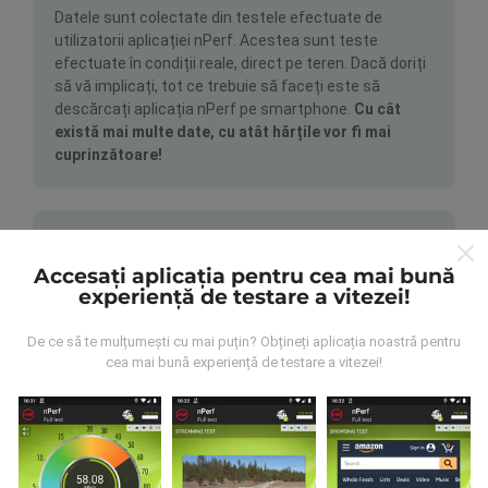
Datele sunt colectate din testele efectuate de
utilizatorii aplicației nPerf. Acestea sunt teste
efectuate în condiții reale, direct pe teren. Dacă doriți
să vă implicați, tot ce trebuie să faceți este să
descărcați aplicația nPerf pe smartphone.
Cu cât
există mai multe date, cu atât hărțile vor fi mai
cuprinzătoare!
Accesați aplicația pentru cea mai bună
experiență de testare a vitezei!
Cum se fac actualizările?
De ce să te mulțumești cu mai puțin? Obțineți aplicația noastră pentru
cea mai bună experiență de testare a vitezei!
Hărțile de acoperire a rețelei sunt actualizate
automat de către un robot la fiecare oră. Hărțile de
viteză sunt
actualizate la fiecare 15 minute
. Datele
sunt afișate timp de doi ani. După doi ani, cele mai
vechi date sunt eliminate din hărți o dată pe lună.