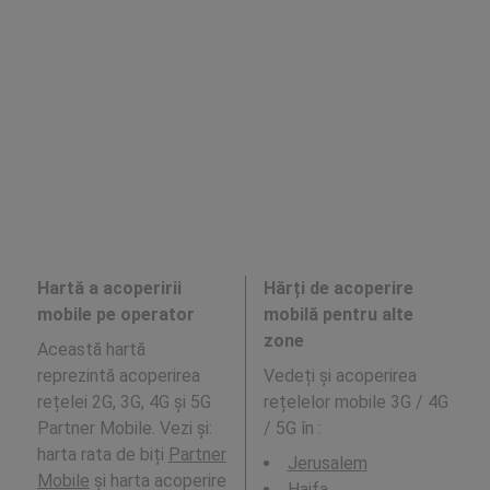
Hartă a acoperirii
Hărți de acoperire
mobile pe operator
mobilă pentru alte
zone
Această hartă
reprezintă acoperirea
Vedeți și acoperirea
rețelei 2G, 3G, 4G și 5G
rețelelor mobile 3G / 4G
Partner Mobile. Vezi și:
/ 5G în
:
harta rata de biți
Partner
Jerusalem
Mobile
și harta acoperire
Haifa