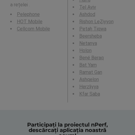
a rețelei .
Tel Aviv
Pelephone
Ashdod
HOT Mobile
Rishon LeẔiyyon
Cellcom Mobile
Petaẖ Tiqwa
Beersheba
Netanya
H̱olon
Bené Beraq
Bat Yam
Ramat Gan
Ashqelon
Herzliyya
Kfar Saba
Participați la proiectul nPerf,
descărcați aplicația noastră